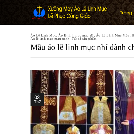
Skip
to
Trang
content
Áo Lễ Linh Mục
,
Áo lễ linh mục màu đỏ
,
Áo Lễ Linh Mục Màu H
Áo lễ linh mục màu xanh
,
Tất cả sản phẩm
Mẫu áo lễ linh mục nhí dành ch
03
Th7