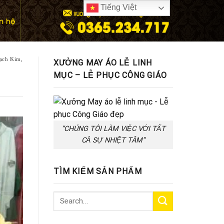
Tiếng Việt
ên hệ
ạch Kim
,
XƯỞNG MAY ÁO LỄ LINH
MỤC – LỄ PHỤC CÔNG GIÁO
“CHÚNG TÔI LÀM VIỆC VỚI TẤT
CẢ SỰ NHIỆT TÂM”
TÌM KIẾM SẢN PHẨM