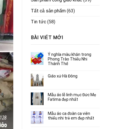
Tất cả sản phẩm
(63)
Tin tức
(58)
BÀI VIẾT MỚI
Ý nghĩa màu khăn trong
Phong Trào Thiếu Nhi
Thánh Thể
Giáo xứ Hà Đông
Mẫu áo lễ linh mục Đức Mẹ
Fatima đẹp nhất
Mẫu áo ca đoàn ca viên
thiếu nhi trẻ em đẹp nhất