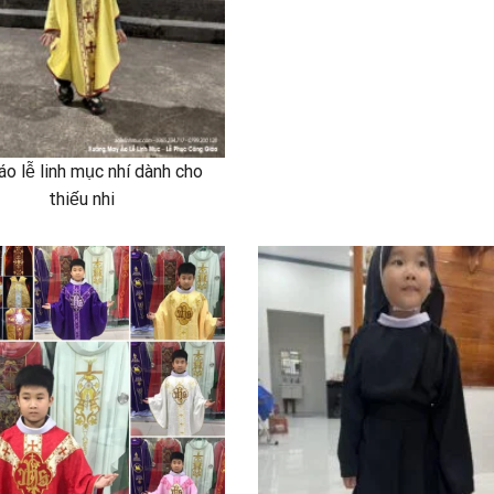
o lễ linh mục nhí dành cho
thiếu nhi