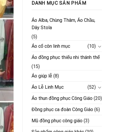
DANH MỤC SẢN PHẨM
Áo Alba, Chùng Thâm, Áo Chầu,
Dây Stola
(5)
Áo cổ côn linh mục
(10)
Áo đồng phục thiếu nhi thánh thể
(15)
Áo giúp lễ
(8)
Áo Lễ Linh Mục
(52)
Áo thun đồng phục Công Giáo
(20)
Đồng phục ca đoàn Công Giáo
(6)
Mũ đồng phục công giáo
(3)
Sản phẩm công giáo khác
(39)