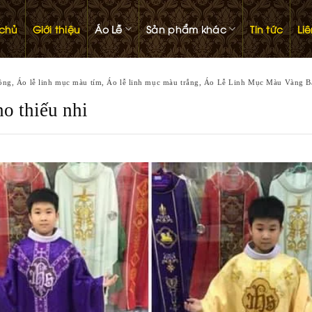
 chủ
Giới thiệu
Áo Lễ
Sản phẩm khác
Tin tức
Li
ồng
,
Áo lễ linh mục màu tím
,
Áo lễ linh mục màu trắng
,
Áo Lễ Linh Mục Màu Vàng B
o thiếu nhi