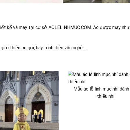
hiết kế và may tại cơ sở
AOLELINHMUC.COM
. Áo được may như 
iới thiệu ơn gọi, hay trình diễn văn nghệ,…
Mẫu áo lễ linh mục nhí dành
thiếu nhi