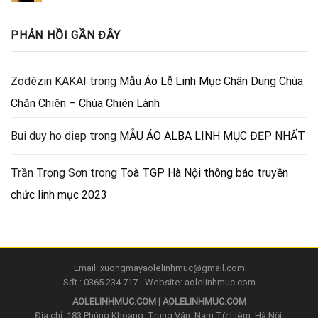
PHẢN HỒI GẦN ĐÂY
Zodézin KAKAI
trong
Mẫu Áo Lễ Linh Mục Chân Dung Chúa
Chăn Chiên – Chúa Chiên Lành
Bui duy ho diep
trong
MẪU ÁO ALBA LINH MỤC ĐẸP NHẤT
Trần Trọng Sơn
trong
Toà TGP Hà Nội thông báo truyền
chức linh mục 2023
Email: xuongmayaolelinhmuc@gmail.com
Sđt : 0365.234.717 - Website: aolelinhmuc.com
AOLELINHMUC.COM | AOLELINHMUC.COM
Địa chỉ: 183 Phùng Khoang, Trung Văn, Nam Từ Liêm, Hà Nội.