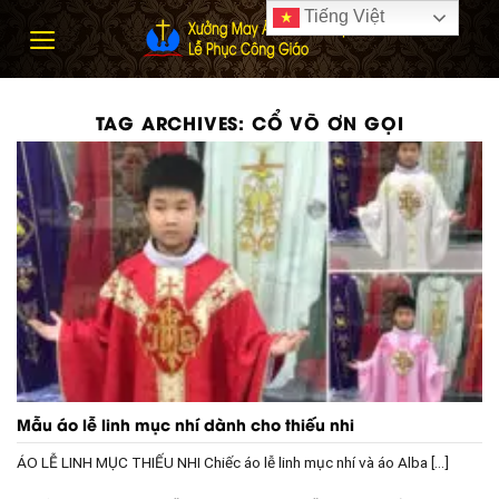
Skip
Tiếng Việt
to
content
TAG ARCHIVES:
CỔ VÕ ƠN GỌI
Mẫu áo lễ linh mục nhí dành cho thiếu nhi
ÁO LỄ LINH MỤC THIẾU NHI Chiếc áo lễ linh mục nhí và áo Alba [...]