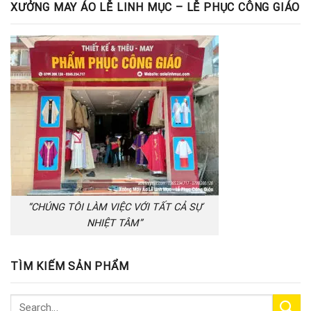
XƯỞNG MAY ÁO LỄ LINH MỤC – LỄ PHỤC CÔNG GIÁO
“CHÚNG TÔI LÀM VIỆC VỚI TẤT CẢ SỰ
NHIỆT TÂM”
TÌM KIẾM SẢN PHẨM