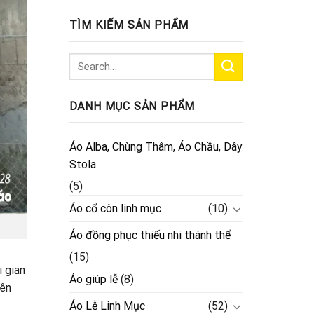
TÌM KIẾM SẢN PHẨM
DANH MỤC SẢN PHẨM
Áo Alba, Chùng Thâm, Áo Chầu, Dây
Stola
(5)
Áo cổ côn linh mục
(10)
Áo đồng phục thiếu nhi thánh thể
(15)
i gian
Áo giúp lễ
(8)
yên
Áo Lễ Linh Mục
(52)