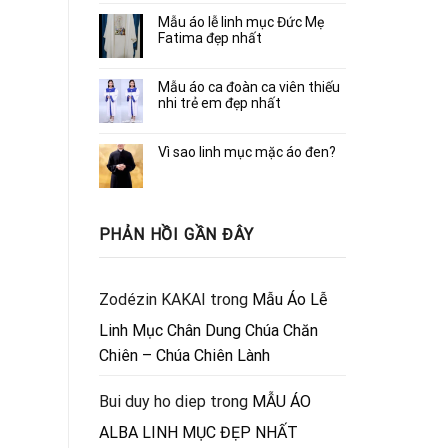
Mẫu áo lễ linh mục Đức Mẹ
Fatima đẹp nhất
Mẫu áo ca đoàn ca viên thiếu
nhi trẻ em đẹp nhất
Vì sao linh mục mặc áo đen?
PHẢN HỒI GẦN ĐÂY
Zodézin KAKAI
trong
Mẫu Áo Lễ
Linh Mục Chân Dung Chúa Chăn
Chiên – Chúa Chiên Lành
Bui duy ho diep
trong
MẪU ÁO
ALBA LINH MỤC ĐẸP NHẤT