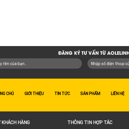
ĐĂNG KÝ TƯ VẤN TỪ AOLELI
NG CHỦ
GIỚI THIỆU
TIN TỨC
SẢN PHẨM
LIÊN HỆ
 KHÁCH HÀNG
THÔNG TIN HỢP TÁC