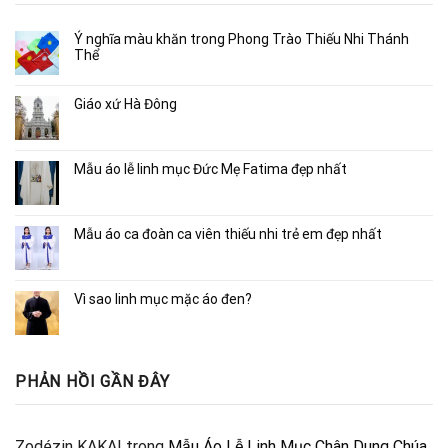
Ý nghĩa màu khăn trong Phong Trào Thiếu Nhi Thánh
Thể
Giáo xứ Hà Đông
Mẫu áo lễ linh mục Đức Mẹ Fatima đẹp nhất
Mẫu áo ca đoàn ca viên thiếu nhi trẻ em đẹp nhất
Vì sao linh mục mặc áo đen?
PHẢN HỒI GẦN ĐÂY
Zodézin KAKAI
trong
Mẫu Áo Lễ Linh Mục Chân Dung Chúa