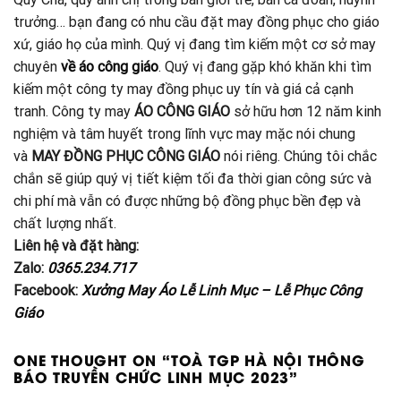
trưởng… bạn đang có nhu cầu đặt may đồng phục cho giáo
xứ, giáo họ của mình. Quý vị đang tìm kiếm một cơ sở may
chuyên
về áo công giáo
. Quý vị đang gặp khó khăn khi tìm
kiếm một công ty may đồng phục uy tín và giá cả cạnh
tranh. Công ty may
ÁO CÔNG GIÁO
sở hữu hơn 12 năm kinh
nghiệm và tâm huyết trong lĩnh vực may mặc nói chung
và
MAY ĐỒNG PHỤC CÔNG GIÁO
nói riêng. Chúng tôi chắc
chắn sẽ giúp quý vị tiết kiệm tối đa thời gian công sức và
chi phí mà vẫn có được những bộ đồng phục bền đẹp và
chất lượng nhất.
Liên hệ và đặt hàng:
Zalo:
0365.234.717
Facebook:
Xưởng May Áo Lễ Linh Mục – Lễ Phục Công
Giáo
ONE THOUGHT ON “
TOÀ TGP HÀ NỘI THÔNG
BÁO TRUYỀN CHỨC LINH MỤC 2023
”