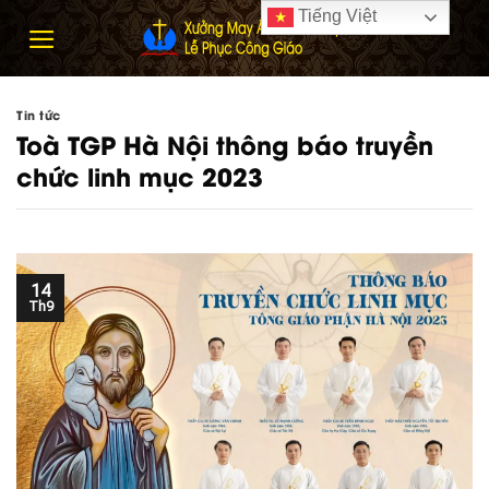
Skip
Tiếng Việt
to
content
Tin tức
Toà TGP Hà Nội thông báo truyền
chức linh mục 2023
14
Th9