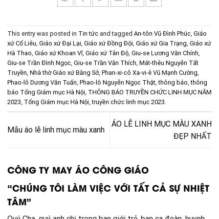
This entry was posted in
Tin tức
and tagged
An-tôn Vũ Đình Phúc
,
Giáo
xứ Cổ Liêu
,
Giáo xứ Đại Lại
,
Giáo xứ Đồng Đội
,
Giáo xứ Gia Trạng
,
Giáo xứ
Hà Thao
,
Giáo xứ Khoan Vĩ
,
Giáo xứ Tân Độ
,
Giu-se Lương Văn Chính
,
Giu-se Trần Đình Ngọc
,
Giu-se Trần Văn Thích
,
Mát-thêu Nguyễn Tất
Truyền
,
Nhà thờ Giáo xứ Bằng Sở
,
Phan-xi-cô Xa-vi-ê Vũ Mạnh Cường
,
Phao-lô Dương Văn Tuấn
,
Phao-lô Nguyễn Ngọc Thật
,
thông báo
,
thông
báo Tổng Giám mục Hà Nội
,
THÔNG BÁO TRUYỀN CHỨC LINH MỤC NĂM
2023
,
Tổng Giám mục Hà Nội
,
truyền chức linh mục 2023
.
ÁO LỄ LINH MỤC MÀU XANH
Mẫu áo lễ linh mục màu xanh
ĐẸP NHẤT
CÔNG TY MAY ÁO CÔNG GIÁO
“CHÚNG TÔI LÀM VIỆC VỚI TẤT CẢ SỰ NHIỆT
TÂM”
Quý Cha, quý anh chị trong ban giới trẻ, ban ca đoàn, huynh