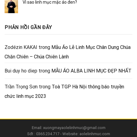
Vì sao linh mục mặc áo đen?
PHẢN HỒI GẦN ĐÂY
Zodézin KAKAI
trong
Mẫu Áo Lễ Linh Mục Chân Dung Chúa
Chăn Chiên – Chúa Chiên Lành
Bui duy ho diep
trong
MẪU ÁO ALBA LINH MỤC ĐẸP NHẤT
Trần Trọng Sơn
trong
Toà TGP Hà Nội thông báo truyền
chức linh mục 2023
Email: xuongmayaolelinhmuc@gmail.com
Sđt : 0365.234.717 - Website: aolelinhmuc.com