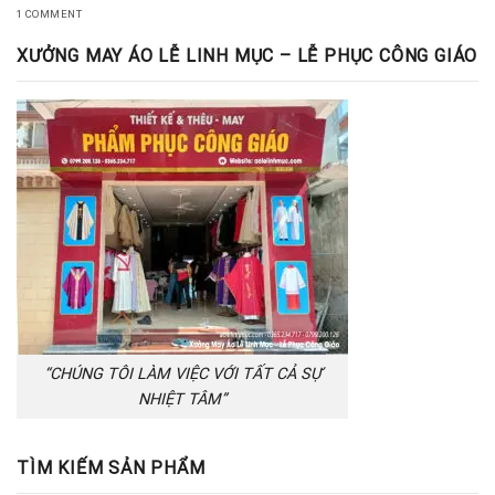
1 COMMENT
XƯỞNG MAY ÁO LỄ LINH MỤC – LỄ PHỤC CÔNG GIÁO
“CHÚNG TÔI LÀM VIỆC VỚI TẤT CẢ SỰ
NHIỆT TÂM”
TÌM KIẾM SẢN PHẨM