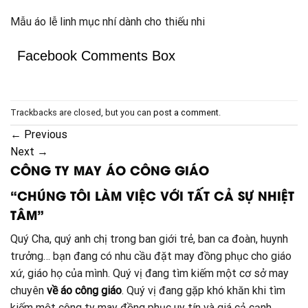
Mẫu áo lễ linh mục nhí dành cho thiếu nhi
Facebook Comments Box
Trackbacks are closed, but you can
post a comment
.
←
Previous
Next
→
CÔNG TY MAY ÁO CÔNG GIÁO
“CHÚNG TÔI LÀM VIỆC VỚI TẤT CẢ SỰ NHIỆT
TÂM”
Quý Cha, quý anh chị trong ban giới trẻ, ban ca đoàn, huynh
trưởng… bạn đang có nhu cầu đặt may đồng phục cho giáo
xứ, giáo họ của mình. Quý vị đang tìm kiếm một cơ sở may
chuyên
về áo công giáo
. Quý vị đang gặp khó khăn khi tìm
kiếm một công ty may đồng phục uy tín và giá cả cạnh