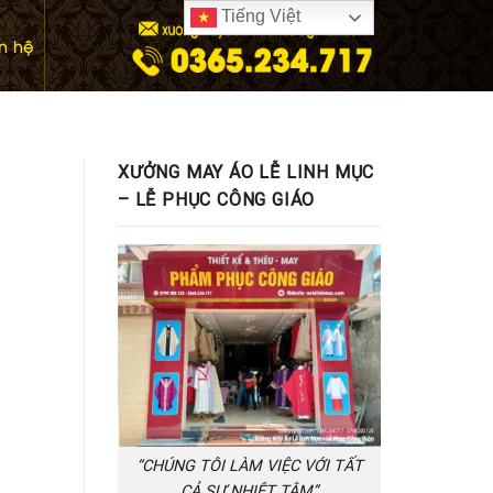
Tiếng Việt
ên hệ
XƯỞNG MAY ÁO LỄ LINH MỤC
– LỄ PHỤC CÔNG GIÁO
“CHÚNG TÔI LÀM VIỆC VỚI TẤT
CẢ SỰ NHIỆT TÂM”