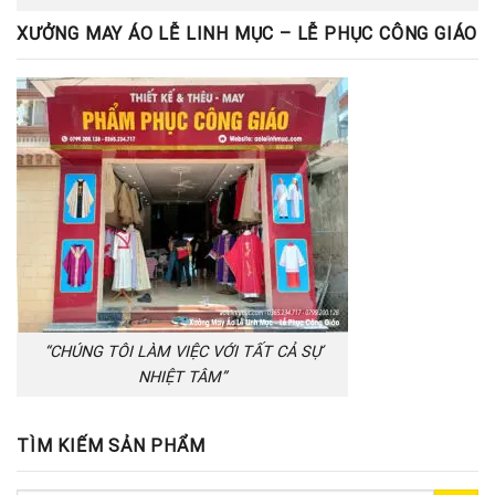
XƯỞNG MAY ÁO LỄ LINH MỤC – LỄ PHỤC CÔNG GIÁO
“CHÚNG TÔI LÀM VIỆC VỚI TẤT CẢ SỰ
NHIỆT TÂM”
TÌM KIẾM SẢN PHẨM