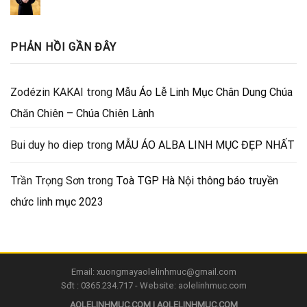
PHẢN HỒI GẦN ĐÂY
Zodézin KAKAI
trong
Mẫu Áo Lễ Linh Mục Chân Dung Chúa
Chăn Chiên – Chúa Chiên Lành
Bui duy ho diep
trong
MẪU ÁO ALBA LINH MỤC ĐẸP NHẤT
Trần Trọng Sơn
trong
Toà TGP Hà Nội thông báo truyền
chức linh mục 2023
Email: xuongmayaolelinhmuc@gmail.com
Sđt : 0365.234.717 - Website: aolelinhmuc.com
AOLELINHMUC.COM | AOLELINHMUC.COM