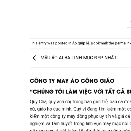
This entry was posted in
Áo giúp lễ
. Bookmark the
permalin
MẪU ÁO ALBA LINH MỤC ĐẸP NHẤT
CÔNG TY MAY ÁO CÔNG GIÁO
“CHÚNG TÔI LÀM VIỆC VỚI TẤT CẢ S
Quý Cha, quý anh chị trong ban giới trẻ, ban ca 
xứ, giáo họ của mình. Quý vị đang tìm kiếm một 
kiếm một công ty may đồng phục uy tín và giá cả
nghiệm và tâm huyết trong lĩnh vực may mặc nói
sẽ giúp quý vị tiết kiệm tối đa thời gian công s