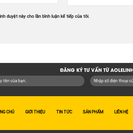
ình duyệt này cho lần bình luận kế tiếp của tôi.
ĐĂNG KÝ TƯ VẤN TỪ AOLELI
NG CHỦ
GIỚI THIỆU
TIN TỨC
SẢN PHẨM
LIÊN HỆ