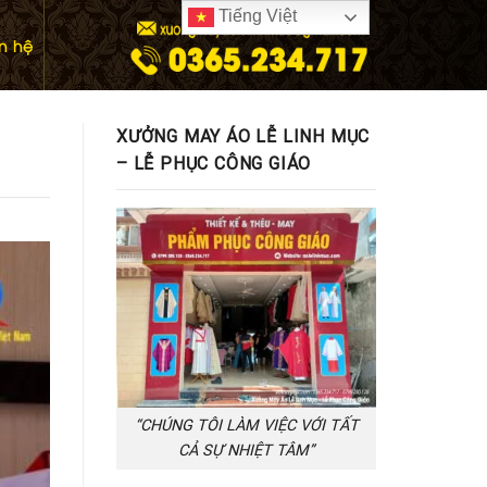
Tiếng Việt
ên hệ
XƯỞNG MAY ÁO LỄ LINH MỤC
– LỄ PHỤC CÔNG GIÁO
“CHÚNG TÔI LÀM VIỆC VỚI TẤT
CẢ SỰ NHIỆT TÂM”