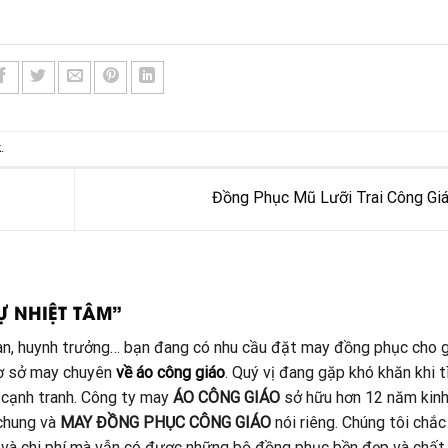
k
.
Đồng Phục Mũ Lưỡi Trai Công Gi
Ự NHIỆT TÂM”
đoàn, huynh trưởng… bạn đang có nhu cầu đặt may đồng phục cho 
cơ sở may chuyên
về áo công giáo
. Quý vị đang gặp khó khăn khi 
 cạnh tranh. Công ty may
ÁO CÔNG GIÁO
sở hữu hơn 12 năm kin
 chung và
MAY ĐỒNG PHỤC CÔNG GIÁO
nói riêng. Chúng tôi chắc
ức và chi phí mà vẫn có được những bộ đồng phục bền đẹp và chất