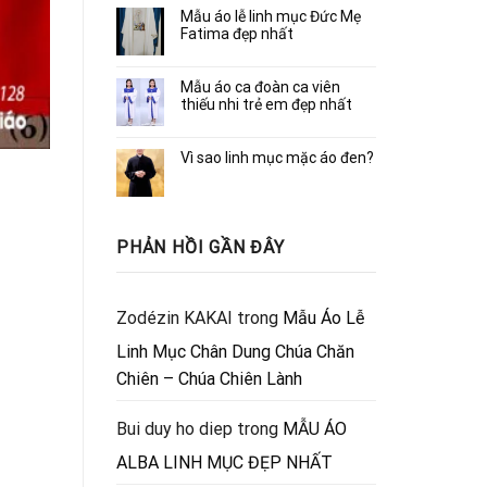
Mẫu áo lễ linh mục Đức Mẹ
Fatima đẹp nhất
Mẫu áo ca đoàn ca viên
thiếu nhi trẻ em đẹp nhất
Vì sao linh mục mặc áo đen?
PHẢN HỒI GẦN ĐÂY
Zodézin KAKAI
trong
Mẫu Áo Lễ
Linh Mục Chân Dung Chúa Chăn
Chiên – Chúa Chiên Lành
Bui duy ho diep
trong
MẪU ÁO
ALBA LINH MỤC ĐẸP NHẤT