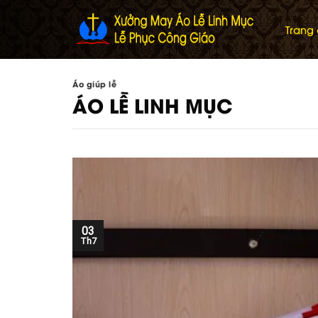
Skip
to
Trang
content
Áo giúp lễ
ÁO LỄ LINH MỤC
03
Th7