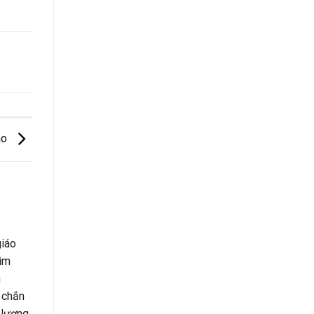
áo
giáo
tìm
h
 chắn
 lượng