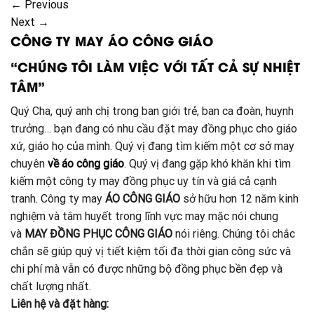
←
Previous
Next
→
CÔNG TY MAY ÁO CÔNG GIÁO
“CHÚNG TÔI LÀM VIỆC VỚI TẤT CẢ SỰ NHIỆT
TÂM”
Quý Cha, quý anh chị trong ban giới trẻ, ban ca đoàn, huynh
trưởng… bạn đang có nhu cầu đặt may đồng phục cho giáo
xứ, giáo họ của mình. Quý vị đang tìm kiếm một cơ sở may
chuyên
về áo công giáo
. Quý vị đang gặp khó khăn khi tìm
kiếm một công ty may đồng phục uy tín và giá cả cạnh
tranh. Công ty may
ÁO CÔNG GIÁO
sở hữu hơn 12 năm kinh
nghiệm và tâm huyết trong lĩnh vực may mặc nói chung
và
MAY ĐỒNG PHỤC CÔNG GIÁO
nói riêng. Chúng tôi chắc
chắn sẽ giúp quý vị tiết kiệm tối đa thời gian công sức và
chi phí mà vẫn có được những bộ đồng phục bền đẹp và
chất lượng nhất.
Liên hệ và đặt hàng: