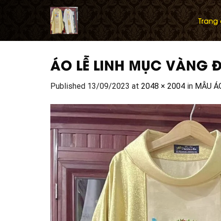
Skip
to
Trang
content
ÁO LỄ LINH MỤC VÀNG 
Published
13/09/2023
at
2048 × 2004
in
MẪU Á