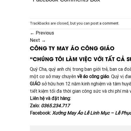
Trackbacks are closed, but you can
post a comment
.
←
Previous
Next
→
CÔNG TY MAY ÁO CÔNG GIÁO
“CHÚNG TÔI LÀM VIỆC VỚI TẤT CẢ S
Quý Cha, quý anh chị trong ban giới trẻ, ban ca 
một cơ sở may chuyên
về áo công giáo
. Quý vị đ
GIÁO
sở hữu hơn 12 năm kinh nghiệm và tâm huyế
tiết kiệm tối đa thời gian công sức và chi phí m
Liên hệ và đặt hàng:
Zalo:
0365.234.717
Facebook:
Xưởng May Áo Lễ Linh Mục – Lễ Phụ