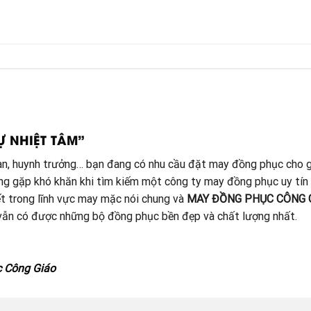
Ự NHIỆT TÂM”
đoàn, huynh trưởng… bạn đang có nhu cầu đặt may đồng phục cho g
ang gặp khó khăn khi tìm kiếm một công ty may đồng phục uy tín
t trong lĩnh vực may mặc nói chung và
MAY ĐỒNG PHỤC CÔNG 
à vẫn có được những bộ đồng phục bền đẹp và chất lượng nhất.
c Công Giáo