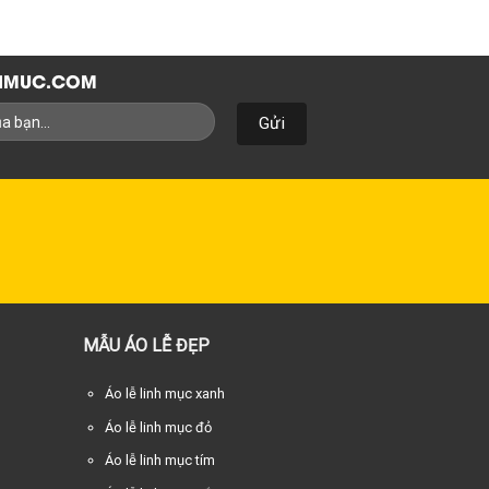
NHMUC.COM
MẪU ÁO LỄ ĐẸP
Áo lễ linh mục xanh
Áo lễ linh mục đỏ
Áo lễ linh mục tím