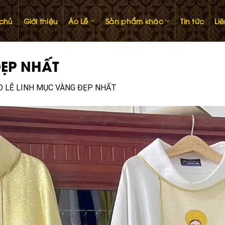
 chủ
Giới thiệu
Áo Lễ
Sản phẩm khác
Tin tức
Li
ĐẸP NHẤT
O LỄ LINH MỤC VÀNG ĐẸP NHẤT