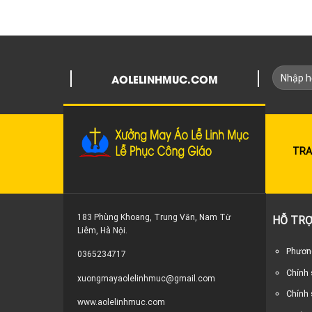
AOLELINHMUC.COM
TRA
183 Phùng Khoang, Trung Văn, Nam Từ
HỖ TRỢ
Liêm, Hà Nội.
Phương
0365234717
Chính
xuongmayaolelinhmuc@gmail.com
Chính 
www.aolelinhmuc.com