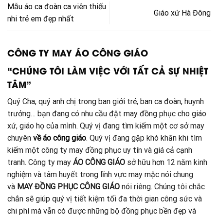
Mẫu áo ca đoàn ca viên thiếu
Giáo xứ Hà Đông
nhi trẻ em đẹp nhất
CÔNG TY MAY ÁO CÔNG GIÁO
“CHÚNG TÔI LÀM VIỆC VỚI TẤT CẢ SỰ NHIỆT
TÂM”
Quý Cha, quý anh chị trong ban giới trẻ, ban ca đoàn, huynh
trưởng… bạn đang có nhu cầu đặt may đồng phục cho giáo
xứ, giáo họ của mình. Quý vị đang tìm kiếm một cơ sở may
chuyên
về áo công giáo
. Quý vị đang gặp khó khăn khi tìm
kiếm một công ty may đồng phục uy tín và giá cả cạnh
tranh. Công ty may
ÁO CÔNG GIÁO
sở hữu hơn 12 năm kinh
nghiệm và tâm huyết trong lĩnh vực may mặc nói chung
và
MAY ĐỒNG PHỤC CÔNG GIÁO
nói riêng. Chúng tôi chắc
chắn sẽ giúp quý vị tiết kiệm tối đa thời gian công sức và
chi phí mà vẫn có được những bộ đồng phục bền đẹp và