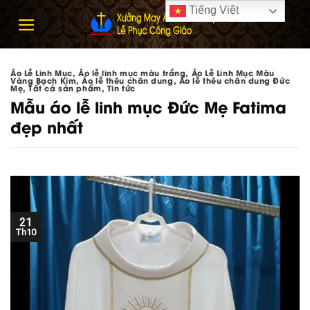
Skip
Tiếng Việt
to
content
Áo Lễ Linh Mục
,
Áo lễ linh mục màu trắng
,
Áo Lễ Linh Mục Màu
Vàng Bạch Kim
,
Áo lễ thêu chân dung
,
Áo lễ thêu chân dung Đức
Mẹ
,
Tất cả sản phẩm
,
Tin tức
Mẫu áo lễ linh mục Đức Mẹ Fatima
đẹp nhất
21
Th10