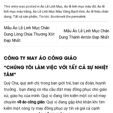
This entry was posted in
Áo Lễ Linh Mục
,
Áo lễ linh mục màu đỏ
,
Áo lễ
linh mục màu trắng
,
Áo Lễ Linh Mục Màu Vàng Bạch Kim
,
Áo lễ thêu chân
dung
,
Tất cả sản phẩm
,
Tin tức
. Bookmark the
permalink
.
Mẫu Áo Lễ Linh Mục Chân
Mẫu Áo Lễ Linh Mục Chân
Dung Lòng Chúa Thương Xót
Dung Thánh Antôn Đẹp Nhất
Đẹp Nhất
CÔNG TY MAY ÁO CÔNG GIÁO
“CHÚNG TÔI LÀM VIỆC VỚI TẤT CẢ SỰ NHIỆT
TÂM”
Quý Cha, quý anh chị trong ban giới trẻ, ban ca đoàn, huynh
trưởng… bạn đang có nhu cầu đặt may đồng phục cho giáo
xứ, giáo họ của mình. Quý vị đang tìm kiếm một cơ sở may
chuyên
về áo công giáo
. Quý vị đang gặp khó khăn khi tìm
kiếm một công ty may đồng phục uy tín và giá cả cạnh