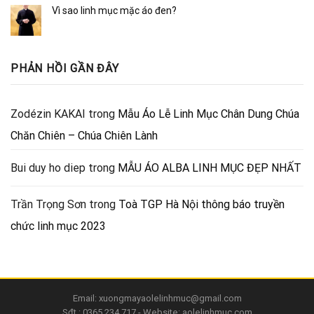
Vì sao linh mục mặc áo đen?
PHẢN HỒI GẦN ĐÂY
Zodézin KAKAI
trong
Mẫu Áo Lễ Linh Mục Chân Dung Chúa
Chăn Chiên – Chúa Chiên Lành
Bui duy ho diep
trong
MẪU ÁO ALBA LINH MỤC ĐẸP NHẤT
Trần Trọng Sơn
trong
Toà TGP Hà Nội thông báo truyền
chức linh mục 2023
Email: xuongmayaolelinhmuc@gmail.com
Sđt : 0365.234.717 - Website: aolelinhmuc.com