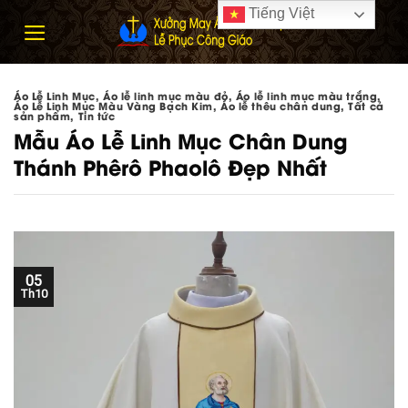
Skip
Tiếng Việt
to
content
Áo Lễ Linh Mục
,
Áo lễ linh mục màu đỏ
,
Áo lễ linh mục màu trắng
,
Áo Lễ Linh Mục Màu Vàng Bạch Kim
,
Áo lễ thêu chân dung
,
Tất cả
sản phẩm
,
Tin tức
Mẫu Áo Lễ Linh Mục Chân Dung
Thánh Phêrô Phaolô Đẹp Nhất
05
Th10