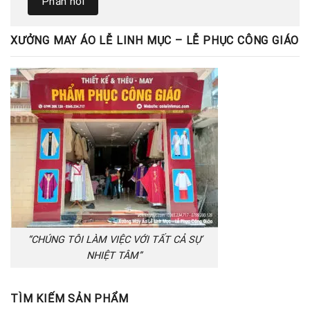
XƯỞNG MAY ÁO LỄ LINH MỤC – LỄ PHỤC CÔNG GIÁO
“CHÚNG TÔI LÀM VIỆC VỚI TẤT CẢ SỰ
NHIỆT TÂM”
TÌM KIẾM SẢN PHẨM