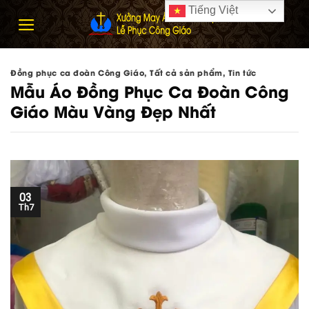
Skip
Tiếng Việt
to
content
Đồng phục ca đoàn Công Giáo
,
Tất cả sản phẩm
,
Tin tức
Mẫu Áo Đồng Phục Ca Đoàn Công
Giáo Màu Vàng Đẹp Nhất
03
Th7