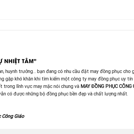
Ự NHIỆT TÂM”
đoàn, huynh trưởng… bạn đang có nhu cầu đặt may đồng phục cho g
ang gặp khó khăn khi tìm kiếm một công ty may đồng phục uy tín
t trong lĩnh vực may mặc nói chung và
MAY ĐỒNG PHỤC CÔNG 
à vẫn có được những bộ đồng phục bền đẹp và chất lượng nhất.
c Công Giáo