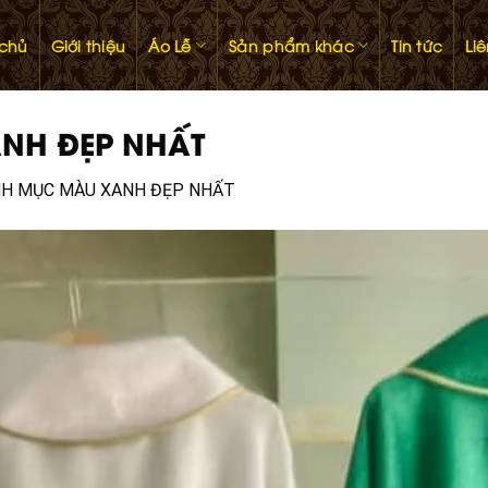
 chủ
Giới thiệu
Áo Lễ
Sản phẩm khác
Tin tức
Li
ANH ĐẸP NHẤT
INH MỤC MÀU XANH ĐẸP NHẤT