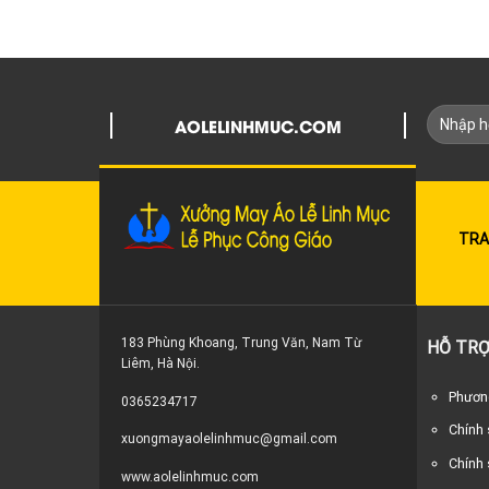
AOLELINHMUC.COM
TRA
183 Phùng Khoang, Trung Văn, Nam Từ
HỖ TRỢ
Liêm, Hà Nội.
Phương
0365234717
Chính
xuongmayaolelinhmuc@gmail.com
Chính 
www.aolelinhmuc.com