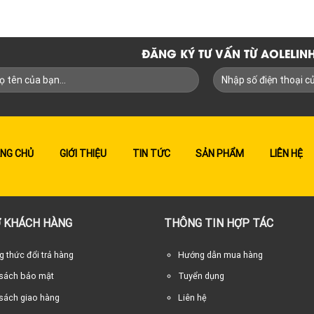
ĐĂNG KÝ TƯ VẤN TỪ AOLELI
NG CHỦ
GIỚI THIỆU
TIN TỨC
SẢN PHẨM
LIÊN HỆ
 KHÁCH HÀNG
THÔNG TIN HỢP TÁC
 thức đổi trả hàng
Hướng dẫn mua hàng
 sách bảo mật
Tuyển dụng
sách giao hàng
Liên hệ