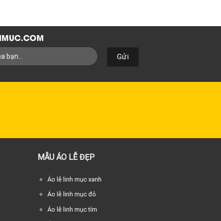
NHMUC.COM
MẪU ÁO LỄ ĐẸP
Áo lễ linh mục xanh
Áo lễ linh mục đỏ
Áo lễ linh mục tím