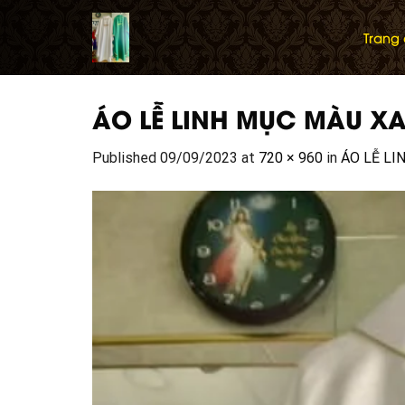
Skip
to
Trang
content
ÁO LỄ LINH MỤC MÀU X
Published
09/09/2023
at
720 × 960
in
ÁO LỄ L