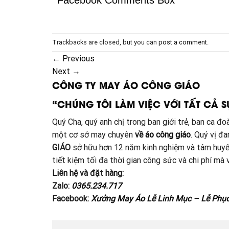
Facebook Comments Box
Trackbacks are closed, but you can
post a comment
.
←
Previous
Next
→
CÔNG TY MAY ÁO CÔNG GIÁO
“CHÚNG TÔI LÀM VIỆC VỚI TẤT CẢ S
Quý Cha, quý anh chị trong ban giới trẻ, ban ca 
một cơ sở may chuyên
về áo công giáo
. Quý vị đ
GIÁO
sở hữu hơn 12 năm kinh nghiệm và tâm huyế
tiết kiệm tối đa thời gian công sức và chi phí m
Liên hệ và đặt hàng:
Zalo:
0365.234.717
Facebook:
Xưởng May Áo Lễ Linh Mục – Lễ Phụ