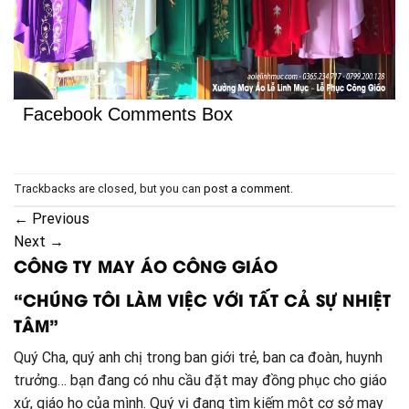
Facebook Comments Box
Trackbacks are closed, but you can
post a comment
.
←
Previous
Next
→
CÔNG TY MAY ÁO CÔNG GIÁO
“CHÚNG TÔI LÀM VIỆC VỚI TẤT CẢ SỰ NHIỆT
TÂM”
Quý Cha, quý anh chị trong ban giới trẻ, ban ca đoàn, huynh
trưởng… bạn đang có nhu cầu đặt may đồng phục cho giáo
xứ, giáo họ của mình. Quý vị đang tìm kiếm một cơ sở may