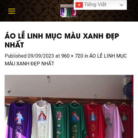
Skip
Tiếng Việt
to
content
ÁO LỄ LINH MỤC MÀU XANH ĐẸP
NHẤT
Published
09/09/2023
at
960 × 720
in
ÁO LỄ LINH MỤC
MÀU XANH ĐẸP NHẤT