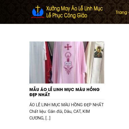
Skip
to
Trang
content
MẪU ÁO LỄ LINH MỤC MÀU HỒNG
ĐẸP NHẤT
ÁO LỄ LINH MỤC MÀU HỒNG ĐẸP NHẤT
Chất liệu: Gân đũi, Dâu, CAT, KIM
CƯƠNG, [...]