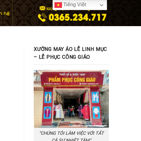
Tiếng Việt
ên hệ
XƯỞNG MAY ÁO LỄ LINH MỤC
– LỄ PHỤC CÔNG GIÁO
“CHÚNG TÔI LÀM VIỆC VỚI TẤT
CẢ SỰ NHIỆT TÂM”