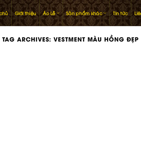
 chủ
Giới thiệu
Áo Lễ
Sản phẩm khác
Tin tức
Li
TAG ARCHIVES:
VESTMENT MÀU HỒNG ĐẸP