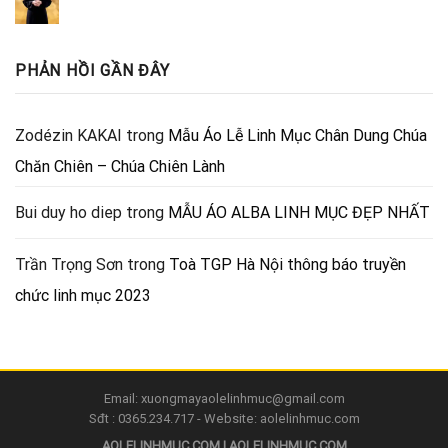
PHẢN HỒI GẦN ĐÂY
Zodézin KAKAI
trong
Mẫu Áo Lễ Linh Mục Chân Dung Chúa
Chăn Chiên – Chúa Chiên Lành
Bui duy ho diep
trong
MẪU ÁO ALBA LINH MỤC ĐẸP NHẤT
Trần Trọng Sơn
trong
Toà TGP Hà Nội thông báo truyền
chức linh mục 2023
Email: xuongmayaolelinhmuc@gmail.com
Sđt : 0365.234.717 - Website: aolelinhmuc.com
AOLELINHMUC.COM | AOLELINHMUC.COM