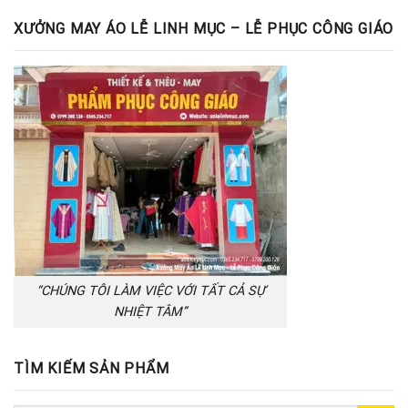
XƯỞNG MAY ÁO LỄ LINH MỤC – LỄ PHỤC CÔNG GIÁO
“CHÚNG TÔI LÀM VIỆC VỚI TẤT CẢ SỰ
NHIỆT TÂM”
TÌM KIẾM SẢN PHẨM