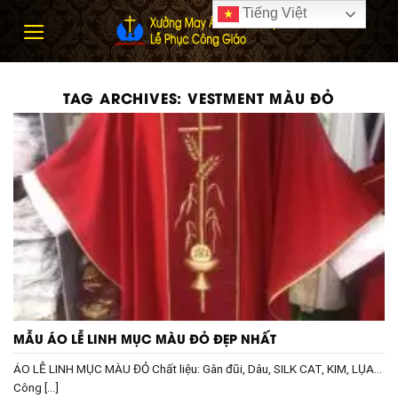
Skip
Tiếng Việt
to
content
TAG ARCHIVES:
VESTMENT MÀU ĐỎ
MẪU ÁO LỄ LINH MỤC MÀU ĐỎ ĐẸP NHẤT
ÁO LỄ LINH MỤC MÀU ĐỎ Chất liệu: Gân đũi, Dâu, SILK CAT, KIM, LỤA…
Công [...]