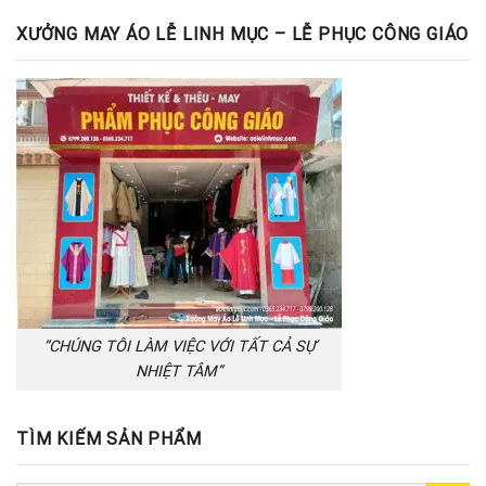
XƯỞNG MAY ÁO LỄ LINH MỤC – LỄ PHỤC CÔNG GIÁO
“CHÚNG TÔI LÀM VIỆC VỚI TẤT CẢ SỰ
NHIỆT TÂM”
TÌM KIẾM SẢN PHẨM