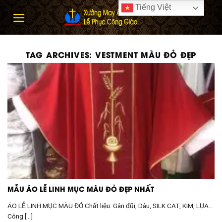
Skip
Tiếng Việt
to
content
TAG ARCHIVES:
VESTMENT MÀU ĐỎ ĐẸP
MẪU ÁO LỄ LINH MỤC MÀU ĐỎ ĐẸP NHẤT
ÁO LỄ LINH MỤC MÀU ĐỎ Chất liệu: Gân đũi, Dâu, SILK CAT, KIM, LỤA…
Công [...]