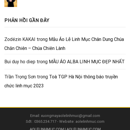
PHẢN HỒI GẦN ĐÂY
Zodézin KAKAI
trong
Mẫu Áo Lễ Linh Mục Chân Dung Chúa
Chăn Chiên – Chúa Chiên Lành
Bui duy ho diep
trong
MẪU ÁO ALBA LINH MỤC ĐẸP NHẤT
Trần Trọng Sơn
trong
Toà TGP Hà Nội thông báo truyền
chức linh mục 2023
Email: xuongmayaolelinhmuc@gmail.com
Sđt : 0365.234.717 - Website: aolelinhmuc.com
AOLELINHMUC.COM | AOLELINHMUC.COM