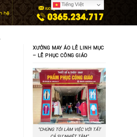
Tiếng Việt
ên hệ
3
XƯỞNG MAY ÁO LỄ LINH MỤC
– LỄ PHỤC CÔNG GIÁO
“CHÚNG TÔI LÀM VIỆC VỚI TẤT
CẢ SỰ NHIỆT TÂM”