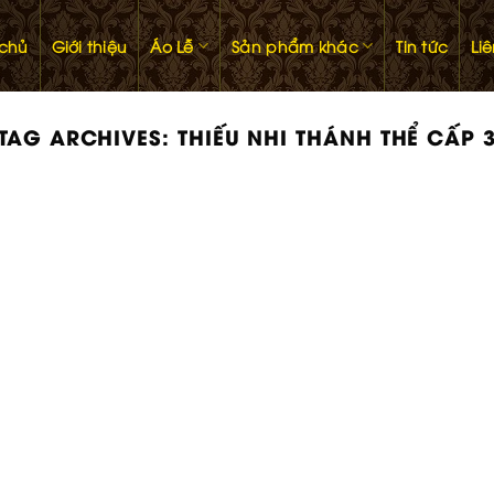
 chủ
Giới thiệu
Áo Lễ
Sản phẩm khác
Tin tức
Li
TAG ARCHIVES:
THIẾU NHI THÁNH THỂ CẤP 