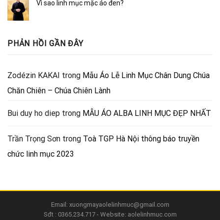
Vì sao linh mục mặc áo đen?
PHẢN HỒI GẦN ĐÂY
Zodézin KAKAI
trong
Mẫu Áo Lễ Linh Mục Chân Dung Chúa
Chăn Chiên – Chúa Chiên Lành
Bui duy ho diep
trong
MẪU ÁO ALBA LINH MỤC ĐẸP NHẤT
Trần Trọng Sơn
trong
Toà TGP Hà Nội thông báo truyền
chức linh mục 2023
Email: xuongmayaolelinhmuc@gmail.com
Sđt : 0365.234.717 - Website: aolelinhmuc.com