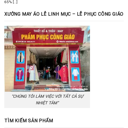
65% [...]
XƯỞNG MAY ÁO LỄ LINH MỤC – LỄ PHỤC CÔNG GIÁO
“CHÚNG TÔI LÀM VIỆC VỚI TẤT CẢ SỰ
NHIỆT TÂM”
TÌM KIẾM SẢN PHẨM