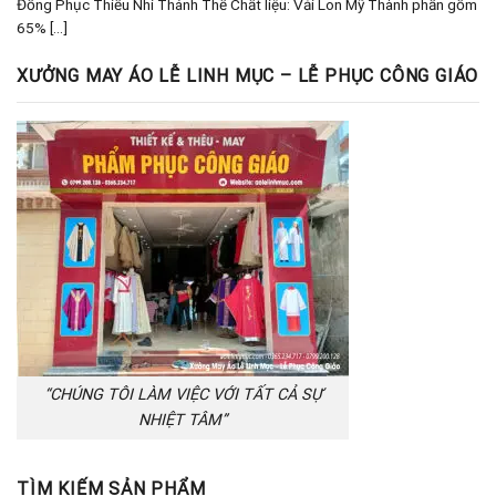
Đồng Phục Thiếu Nhi Thánh Thể Chất liệu: Vải Lon Mỹ Thành phần gồm
65% [...]
XƯỞNG MAY ÁO LỄ LINH MỤC – LỄ PHỤC CÔNG GIÁO
“CHÚNG TÔI LÀM VIỆC VỚI TẤT CẢ SỰ
NHIỆT TÂM”
TÌM KIẾM SẢN PHẨM