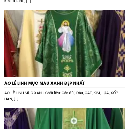
KIM CƯƠNG, [...]
ÁO LỄ LINH MỤC MÀU XANH ĐẸP NHẤT
ÁO LỄ LINH MỤC XANH Chất liệu: Gân đũi, Dâu, CAT, KIM, LỤA, XỐP
HÀN, [...]