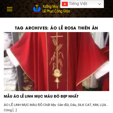
Skip
Tiếng Việt
to
content
TAG ARCHIVES:
ÁO LỄ ROSA THIÊN ÂN
MẪU ÁO LỄ LINH MỤC MÀU ĐỎ ĐẸP NHẤT
ÁO LỄ LINH MỤC MÀU ĐỎ Chất liệu: Gân đũi, Dâu, SILK CAT, KIM, LỤA…
Công [...]