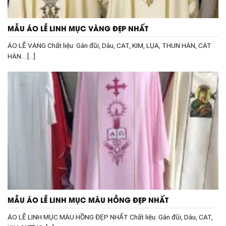
MẪU ÁO LỄ LINH MỤC VÀNG ĐẸP NHẤT
ÁO LỄ VÀNG Chất liệu: Gân đũi, Dâu, CAT, KIM, LỤA, THUN HÀN, CÁT
HÀN… [...]
MẪU ÁO LỄ LINH MỤC MÀU HỒNG ĐẸP NHẤT
ÁO LỄ LINH MỤC MÀU HỒNG ĐẸP NHẤT Chất liệu: Gân đũi, Dâu, CAT,