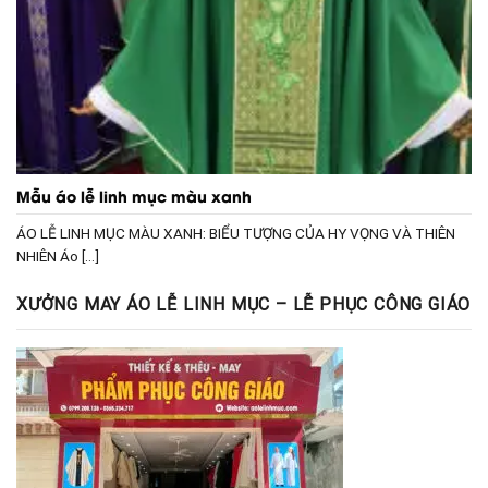
Mẫu áo lễ linh mục màu xanh
ÁO LỄ LINH MỤC MÀU XANH: BIỂU TƯỢNG CỦA HY VỌNG VÀ THIÊN
NHIÊN Áo [...]
XƯỞNG MAY ÁO LỄ LINH MỤC – LỄ PHỤC CÔNG GIÁO