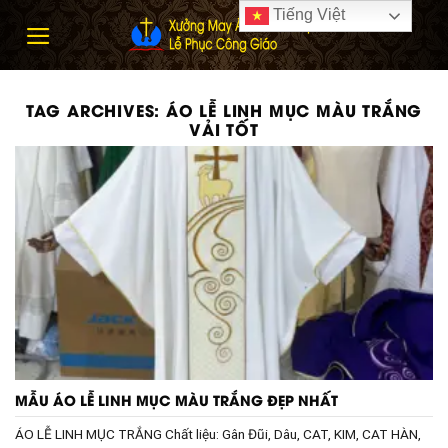
Skip
Tiếng Việt
to
content
TAG ARCHIVES:
ÁO LỄ LINH MỤC MÀU TRẮNG
VẢI TỐT
MẪU ÁO LỄ LINH MỤC MÀU TRẮNG ĐẸP NHẤT
ÁO LỄ LINH MỤC TRẮNG Chất liệu: Gân Đũi, Dâu, CAT, KIM, CAT HÀN,