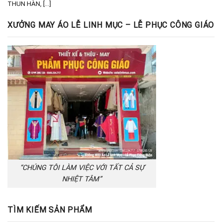
THUN HÀN, [...]
XƯỞNG MAY ÁO LỄ LINH MỤC – LỄ PHỤC CÔNG GIÁO
“CHÚNG TÔI LÀM VIỆC VỚI TẤT CẢ SỰ
NHIỆT TÂM”
TÌM KIẾM SẢN PHẨM