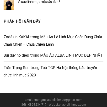
Vì sao linh mục mặc áo đen?
PHẢN HỒI GẦN ĐÂY
Zodézin KAKAI
trong
Mẫu Áo Lễ Linh Mục Chân Dung Chúa
Chăn Chiên – Chúa Chiên Lành
Bui duy ho diep
trong
MẪU ÁO ALBA LINH MỤC ĐẸP NHẤT
Trần Trọng Sơn
trong
Toà TGP Hà Nội thông báo truyền
chức linh mục 2023
Email: xuongmayaolelinhmuc@gmail.com
Sđt : 0365.234.717 - Website: aolelinhmuc.com