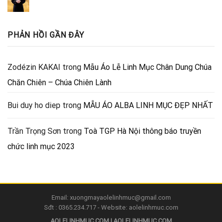
PHẢN HỒI GẦN ĐÂY
Zodézin KAKAI
trong
Mẫu Áo Lễ Linh Mục Chân Dung Chúa
Chăn Chiên – Chúa Chiên Lành
Bui duy ho diep
trong
MẪU ÁO ALBA LINH MỤC ĐẸP NHẤT
Trần Trọng Sơn
trong
Toà TGP Hà Nội thông báo truyền
chức linh mục 2023
Email: xuongmayaolelinhmuc@gmail.com
Sđt : 0365.234.717 - Website: aolelinhmuc.com
AOLELINHMUC.COM | AOLELINHMUC.COM