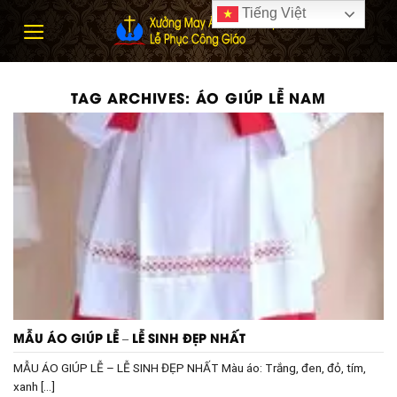
Skip
Tiếng Việt
to
content
TAG ARCHIVES:
ÁO GIÚP LỄ NAM
MẪU ÁO GIÚP LỄ – LỄ SINH ĐẸP NHẤT
MẪU ÁO GIÚP LỄ – LỄ SINH ĐẸP NHẤT Màu áo: Trắng, đen, đỏ, tím,
xanh [...]