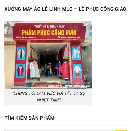
XƯỞNG MAY ÁO LỄ LINH MỤC – LỄ PHỤC CÔNG GIÁO
“CHÚNG TÔI LÀM VIỆC VỚI TẤT CẢ SỰ
NHIỆT TÂM”
TÌM KIẾM SẢN PHẨM