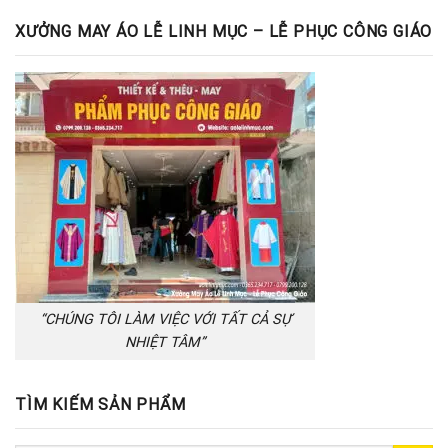
XƯỞNG MAY ÁO LỄ LINH MỤC – LỄ PHỤC CÔNG GIÁO
“CHÚNG TÔI LÀM VIỆC VỚI TẤT CẢ SỰ
NHIỆT TÂM”
TÌM KIẾM SẢN PHẨM