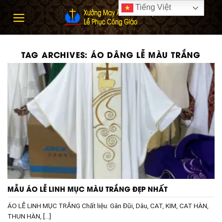
Skip
Tiếng Việt
to
content
TAG ARCHIVES:
ÁO DÂNG LỄ MÀU TRẮNG
MẪU ÁO LỄ LINH MỤC MÀU TRẮNG ĐẸP NHẤT
ÁO LỄ LINH MỤC TRẮNG Chất liệu: Gân Đũi, Dâu, CAT, KIM, CAT HÀN,
THUN HÀN, [...]