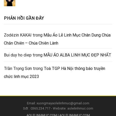
PHẢN HỒI GẦN ĐÂY
Zodézin KAKAI
trong
Mẫu Áo Lễ Linh Mục Chân Dung Chúa
Chăn Chiên – Chúa Chiên Lành
Bui duy ho diep
trong
MẪU ÁO ALBA LINH MỤC ĐẸP NHẤT
Trần Trọng Sơn
trong
Toà TGP Hà Nội thông báo truyền
chức linh mục 2023
Email: xuongmayaolelinhmuc@gmail.com
Sđt : 0365.234.717 - Website: aolelinhmuc.com
AOLELINHMUC.COM | AOLELINHMUC.COM