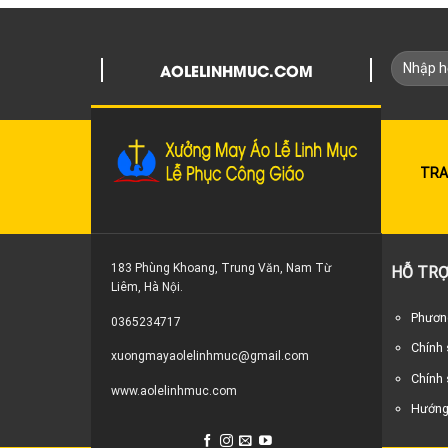
AOLELINHMUC.COM
TRA
183 Phùng Khoang, Trung Văn, Nam Từ
HỖ TRỢ
Liêm, Hà Nội.
Phương
0365234717
Chính
xuongmayaolelinhmuc@gmail.com
Chính 
www.aolelinhmuc.com
Hướng