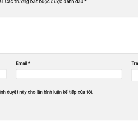
i.
Các trường bắt buộc được đánh dấu
*
Email
*
Tr
ình duyệt này cho lần bình luận kế tiếp của tôi.