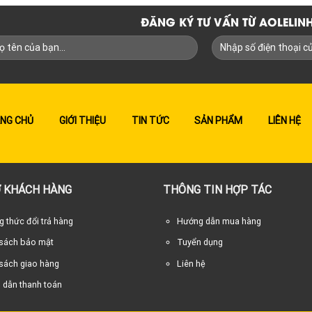
ĐĂNG KÝ TƯ VẤN TỪ AOLELI
NG CHỦ
GIỚI THIỆU
TIN TỨC
SẢN PHẨM
LIÊN HỆ
 KHÁCH HÀNG
THÔNG TIN HỢP TÁC
 thức đổi trả hàng
Hướng dẫn mua hàng
 sách bảo mật
Tuyển dụng
sách giao hàng
Liên hệ
 dẫn thanh toán