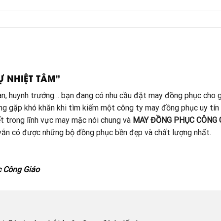
Ự NHIỆT TÂM”
đoàn, huynh trưởng… bạn đang có nhu cầu đặt may đồng phục cho g
ang gặp khó khăn khi tìm kiếm một công ty may đồng phục uy tín
t trong lĩnh vực may mặc nói chung và
MAY ĐỒNG PHỤC CÔNG 
à vẫn có được những bộ đồng phục bền đẹp và chất lượng nhất.
c Công Giáo