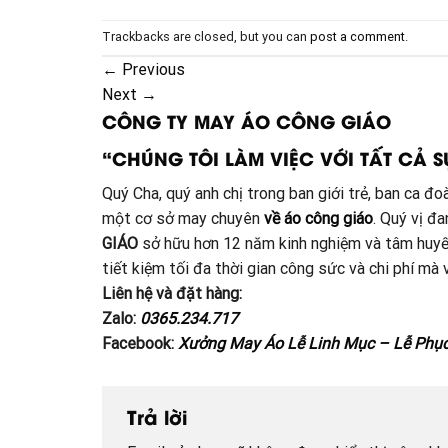
Trackbacks are closed, but you can
post a comment
.
←
Previous
Next
→
CÔNG TY MAY ÁO CÔNG GIÁO
“CHÚNG TÔI LÀM VIỆC VỚI TẤT CẢ S
Quý Cha, quý anh chị trong ban giới trẻ, ban ca 
một cơ sở may chuyên
về áo công giáo
. Quý vị đ
GIÁO
sở hữu hơn 12 năm kinh nghiệm và tâm huyế
tiết kiệm tối đa thời gian công sức và chi phí m
Liên hệ và đặt hàng:
Zalo:
0365.234.717
Facebook:
Xưởng May Áo Lễ Linh Mục – Lễ Phụ
Trả lời