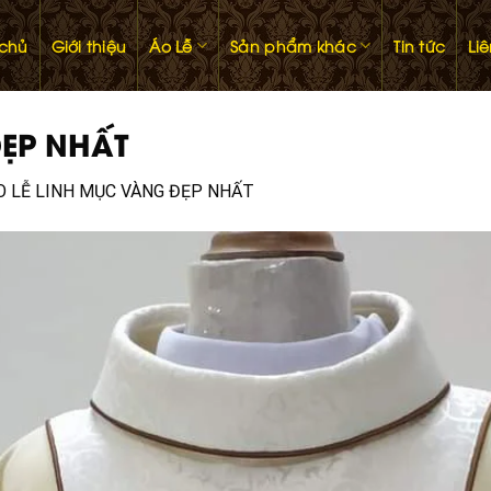
 chủ
Giới thiệu
Áo Lễ
Sản phẩm khác
Tin tức
Li
ĐẸP NHẤT
O LỄ LINH MỤC VÀNG ĐẸP NHẤT