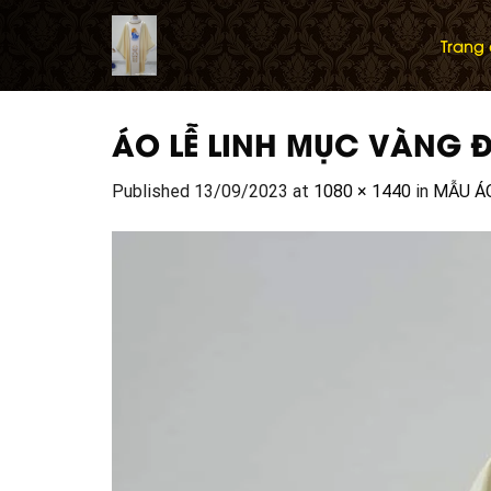
Skip
to
Trang
content
ÁO LỄ LINH MỤC VÀNG 
Published
13/09/2023
at
1080 × 1440
in
MẪU Á