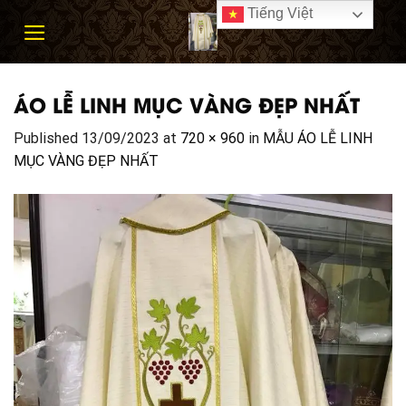
Skip
Tiếng Việt
to
content
ÁO LỄ LINH MỤC VÀNG ĐẸP NHẤT
Published
13/09/2023
at
720 × 960
in
MẪU ÁO LỄ LINH
MỤC VÀNG ĐẸP NHẤT