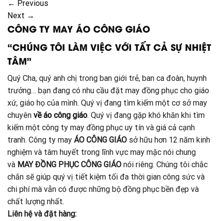
←
Previous
Next
→
CÔNG TY MAY ÁO CÔNG GIÁO
“CHÚNG TÔI LÀM VIỆC VỚI TẤT CẢ SỰ NHIỆT
TÂM”
Quý Cha, quý anh chị trong ban giới trẻ, ban ca đoàn, huynh
trưởng… bạn đang có nhu cầu đặt may đồng phục cho giáo
xứ, giáo họ của mình. Quý vị đang tìm kiếm một cơ sở may
chuyên
về áo công giáo
. Quý vị đang gặp khó khăn khi tìm
kiếm một công ty may đồng phục uy tín và giá cả cạnh
tranh. Công ty may
ÁO CÔNG GIÁO
sở hữu hơn 12 năm kinh
nghiệm và tâm huyết trong lĩnh vực may mặc nói chung
và
MAY ĐỒNG PHỤC CÔNG GIÁO
nói riêng. Chúng tôi chắc
chắn sẽ giúp quý vị tiết kiệm tối đa thời gian công sức và
chi phí mà vẫn có được những bộ đồng phục bền đẹp và
chất lượng nhất.
Liên hệ và đặt hàng: