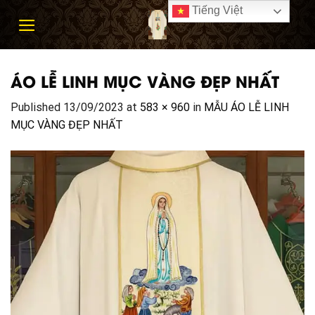
Skip
Tiếng Việt
to
content
ÁO LỄ LINH MỤC VÀNG ĐẸP NHẤT
Published
13/09/2023
at
583 × 960
in
MẪU ÁO LỄ LINH
MỤC VÀNG ĐẸP NHẤT