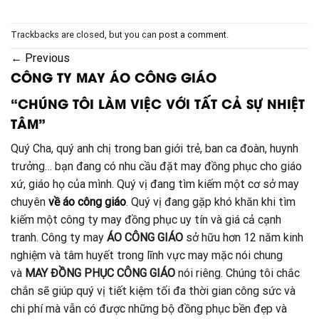
Trackbacks are closed, but you can
post a comment
.
←
Previous
CÔNG TY MAY ÁO CÔNG GIÁO
“CHÚNG TÔI LÀM VIỆC VỚI TẤT CẢ SỰ NHIỆT
TÂM”
Quý Cha, quý anh chị trong ban giới trẻ, ban ca đoàn, huynh
trưởng… bạn đang có nhu cầu đặt may đồng phục cho giáo
xứ, giáo họ của mình. Quý vị đang tìm kiếm một cơ sở may
chuyên
về áo công giáo
. Quý vị đang gặp khó khăn khi tìm
kiếm một công ty may đồng phục uy tín và giá cả cạnh
tranh. Công ty may
ÁO CÔNG GIÁO
sở hữu hơn 12 năm kinh
nghiệm và tâm huyết trong lĩnh vực may mặc nói chung
và
MAY ĐỒNG PHỤC CÔNG GIÁO
nói riêng. Chúng tôi chắc
chắn sẽ giúp quý vị tiết kiệm tối đa thời gian công sức và
chi phí mà vẫn có được những bộ đồng phục bền đẹp và