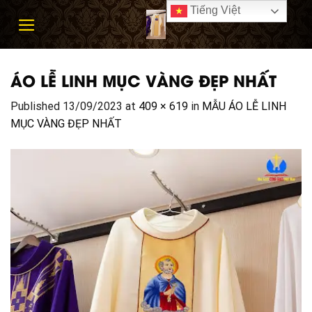
Skip
Tiếng Việt
to
content
ÁO LỄ LINH MỤC VÀNG ĐẸP NHẤT
Published
13/09/2023
at
409 × 619
in
MẪU ÁO LỄ LINH
MỤC VÀNG ĐẸP NHẤT