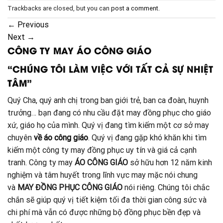
Trackbacks are closed, but you can
post a comment
.
←
Previous
Next
→
CÔNG TY MAY ÁO CÔNG GIÁO
“CHÚNG TÔI LÀM VIỆC VỚI TẤT CẢ SỰ NHIỆT
TÂM”
Quý Cha, quý anh chị trong ban giới trẻ, ban ca đoàn, huynh
trưởng… bạn đang có nhu cầu đặt may đồng phục cho giáo
xứ, giáo họ của mình. Quý vị đang tìm kiếm một cơ sở may
chuyên
về áo công giáo
. Quý vị đang gặp khó khăn khi tìm
kiếm một công ty may đồng phục uy tín và giá cả cạnh
tranh. Công ty may
ÁO CÔNG GIÁO
sở hữu hơn 12 năm kinh
nghiệm và tâm huyết trong lĩnh vực may mặc nói chung
và
MAY ĐỒNG PHỤC CÔNG GIÁO
nói riêng. Chúng tôi chắc
chắn sẽ giúp quý vị tiết kiệm tối đa thời gian công sức và
chi phí mà vẫn có được những bộ đồng phục bền đẹp và