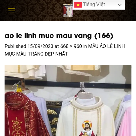
Skip
Tiếng Việt
to
content
ao le linh muc mau vang (166)
Published
15/09/2023
at
668 × 960
in
MẪU ÁO LỄ LINH
MỤC MÀU TRẮNG ĐẸP NHẤT