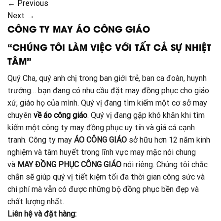
←
Previous
Next
→
CÔNG TY MAY ÁO CÔNG GIÁO
“CHÚNG TÔI LÀM VIỆC VỚI TẤT CẢ SỰ NHIỆT
TÂM”
Quý Cha, quý anh chị trong ban giới trẻ, ban ca đoàn, huynh
trưởng… bạn đang có nhu cầu đặt may đồng phục cho giáo
xứ, giáo họ của mình. Quý vị đang tìm kiếm một cơ sở may
chuyên
về áo công giáo
. Quý vị đang gặp khó khăn khi tìm
kiếm một công ty may đồng phục uy tín và giá cả cạnh
tranh. Công ty may
ÁO CÔNG GIÁO
sở hữu hơn 12 năm kinh
nghiệm và tâm huyết trong lĩnh vực may mặc nói chung
và
MAY ĐỒNG PHỤC CÔNG GIÁO
nói riêng. Chúng tôi chắc
chắn sẽ giúp quý vị tiết kiệm tối đa thời gian công sức và
chi phí mà vẫn có được những bộ đồng phục bền đẹp và
chất lượng nhất.
Liên hệ và đặt hàng: