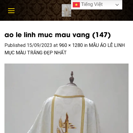
Skip
Tiếng Việt
to
content
ao le linh muc mau vang (147)
Published
15/09/2023
at
960 × 1280
in
MẪU ÁO LỄ LINH
MỤC MÀU TRẮNG ĐẸP NHẤT