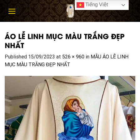
Skip
Tiếng Việt
to
content
ÁO LỄ LINH MỤC MÀU TRẮNG ĐẸP
NHẤT
Published
15/09/2023
at
526 × 960
in
MẪU ÁO LỄ LINH
MỤC MÀU TRẮNG ĐẸP NHẤT