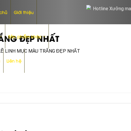
 chủ
Giới thiệu
RẮNG ĐẸP NHẤT
Sản phẩm khác
LỄ LINH MỤC MÀU TRẮNG ĐẸP NHẤT
c
Liên hệ