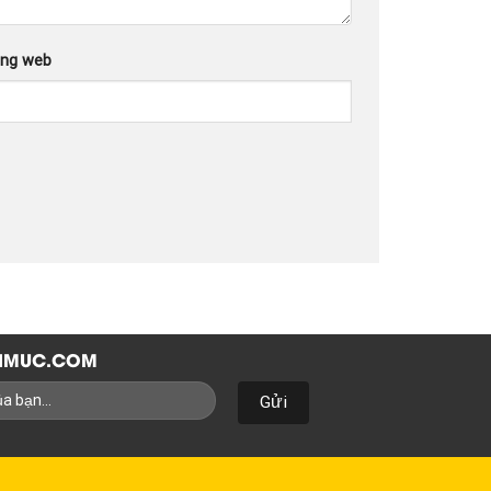
ang web
NHMUC.COM