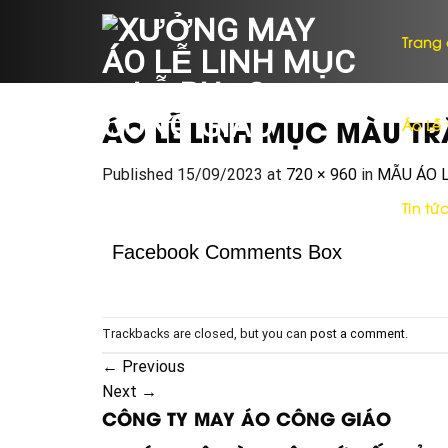
Skip
to
Trang
content
ÁO LỄ LINH MỤC MÀU T
Áo Lễ
Published
15/09/2023
at
720 × 960
in
MẪU ÁO 
Tin tứ
Facebook Comments Box
Trackbacks are closed, but you can
post a comment
.
←
Previous
Next
→
CÔNG TY MAY ÁO CÔNG GIÁO