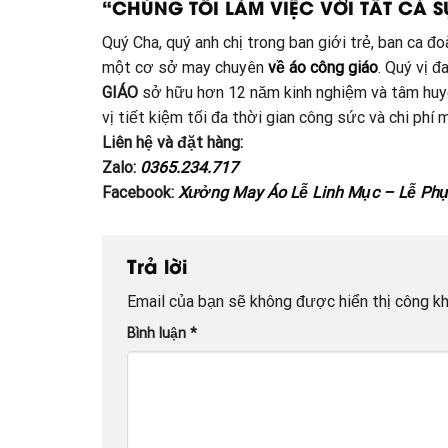
“CHÚNG TÔI LÀM VIỆC VỚI TẤT CẢ S
Quý Cha, quý anh chị trong ban giới trẻ, ban ca 
một cơ sở may chuyên
về áo công giáo
. Quý vị 
GIÁO
sở hữu hơn 12 năm kinh nghiệm và tâm huyế
vị tiết kiệm tối đa thời gian công sức và chi ph
Liên hệ và đặt hàng:
Zalo:
0365.234.717
Facebook:
Xưởng May Áo Lễ Linh Mục – Lễ Phụ
Trả lời
Email của bạn sẽ không được hiển thị công kh
Bình luận
*