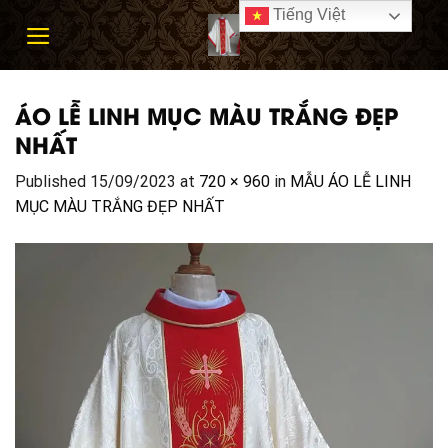
Skip
Tiếng Việt
to
content
ÁO LỄ LINH MỤC MÀU TRẮNG ĐẸP
NHẤT
Published
15/09/2023
at
720 × 960
in
MẪU ÁO LỄ LINH
MỤC MÀU TRẮNG ĐẸP NHẤT