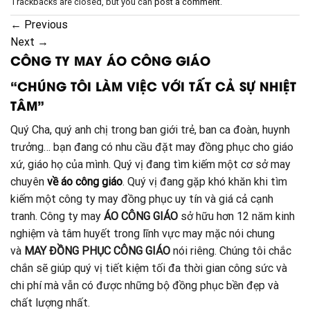
Trackbacks are closed, but you can
post a comment
.
←
Previous
Next
→
CÔNG TY MAY ÁO CÔNG GIÁO
“CHÚNG TÔI LÀM VIỆC VỚI TẤT CẢ SỰ NHIỆT
TÂM”
Quý Cha, quý anh chị trong ban giới trẻ, ban ca đoàn, huynh
trưởng… bạn đang có nhu cầu đặt may đồng phục cho giáo
xứ, giáo họ của mình. Quý vị đang tìm kiếm một cơ sở may
chuyên
về áo công giáo
. Quý vị đang gặp khó khăn khi tìm
kiếm một công ty may đồng phục uy tín và giá cả cạnh
tranh. Công ty may
ÁO CÔNG GIÁO
sở hữu hơn 12 năm kinh
nghiệm và tâm huyết trong lĩnh vực may mặc nói chung
và
MAY ĐỒNG PHỤC CÔNG GIÁO
nói riêng. Chúng tôi chắc
chắn sẽ giúp quý vị tiết kiệm tối đa thời gian công sức và
chi phí mà vẫn có được những bộ đồng phục bền đẹp và
chất lượng nhất.