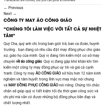
Trackbacks are closed, but you can
post a comment
.
←
Previous
Next
→
CÔNG TY MAY ÁO CÔNG GIÁO
“CHÚNG TÔI LÀM VIỆC VỚI TẤT CẢ SỰ NHIỆT
TÂM”
Quý Cha, quý anh chị trong ban giới trẻ, ban ca đoàn, huynh
trưởng… bạn đang có nhu cầu đặt may đồng phục cho giáo
xứ, giáo họ của mình. Quý vị đang tìm kiếm một cơ sở may
chuyên
về áo công giáo
. Quý vị đang gặp khó khăn khi tìm
kiếm một công ty may đồng phục uy tín và giá cả cạnh
tranh. Công ty may
ÁO CÔNG GIÁO
sở hữu hơn 12 năm kinh
nghiệm và tâm huyết trong lĩnh vực may mặc nói chung
và
MAY ĐỒNG PHỤC CÔNG GIÁO
nói riêng. Chúng tôi chắc
chắn sẽ giúp quý vị tiết kiệm tối đa thời gian công sức và
chi phí mà vẫn có được những bộ đồng phục bền đẹp và
chất lượng nhất.