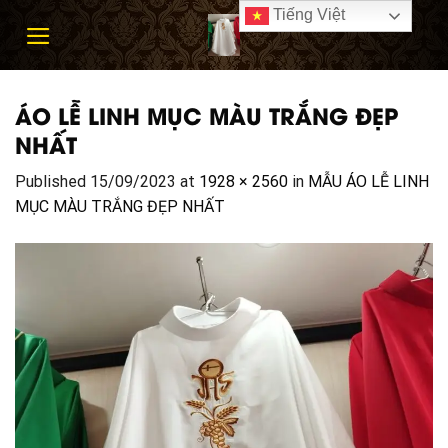
Skip
Tiếng Việt
to
content
ÁO LỄ LINH MỤC MÀU TRẮNG ĐẸP
NHẤT
Published
15/09/2023
at
1928 × 2560
in
MẪU ÁO LỄ LINH
MỤC MÀU TRẮNG ĐẸP NHẤT