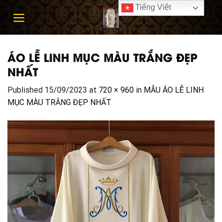
Skip
Tiếng Việt
to
content
ÁO LỄ LINH MỤC MÀU TRẮNG ĐẸP
NHẤT
Published
15/09/2023
at
720 × 960
in
MẪU ÁO LỄ LINH
MỤC MÀU TRẮNG ĐẸP NHẤT