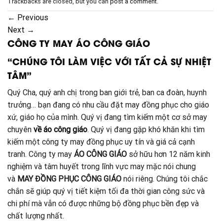
Trackbacks are closed, but you can
post a comment
.
←
Previous
Next
→
CÔNG TY MAY ÁO CÔNG GIÁO
“CHÚNG TÔI LÀM VIỆC VỚI TẤT CẢ SỰ NHIỆT
TÂM”
Quý Cha, quý anh chị trong ban giới trẻ, ban ca đoàn, huynh
trưởng… bạn đang có nhu cầu đặt may đồng phục cho giáo
xứ, giáo họ của mình. Quý vị đang tìm kiếm một cơ sở may
chuyên
về áo công giáo
. Quý vị đang gặp khó khăn khi tìm
kiếm một công ty may đồng phục uy tín và giá cả cạnh
tranh. Công ty may
ÁO CÔNG GIÁO
sở hữu hơn 12 năm kinh
nghiệm và tâm huyết trong lĩnh vực may mặc nói chung
và
MAY ĐỒNG PHỤC CÔNG GIÁO
nói riêng. Chúng tôi chắc
chắn sẽ giúp quý vị tiết kiệm tối đa thời gian công sức và
chi phí mà vẫn có được những bộ đồng phục bền đẹp và
chất lượng nhất.