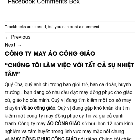
Facebook Comments Box
Trackbacks are closed, but you can
post a comment
.
←
Previous
Next
→
CÔNG TY MAY ÁO CÔNG GIÁO
“CHÚNG TÔI LÀM VIỆC VỚI TẤT CẢ SỰ NHIỆT
TÂM”
Quý Cha, quý anh chị trong ban giới trẻ, ban ca đoàn, huynh
trưởng… bạn đang có nhu cầu đặt may đồng phục cho giáo
xứ, giáo họ của mình. Quý vị đang tìm kiếm một cơ sở may
chuyên
về áo công giáo
. Quý vị đang gặp khó khăn khi tìm
kiếm một công ty may đồng phục uy tín và giá cả cạnh
tranh. Công ty may
ÁO CÔNG GIÁO
sở hữu hơn 12 năm kinh
nghiệm và tâm huyết trong lĩnh vực may mặc nói chung
và
MAY ĐỒNG PHỤC CÔNG GIÁO
nói riêng. Chúng tôi chắc