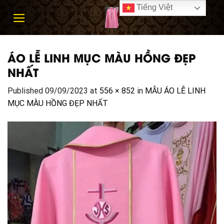
Skip
Tiếng Việt
to
content
ÁO LỄ LINH MỤC MÀU HỒNG ĐẸP
NHẤT
Published
09/09/2023
at
556 × 852
in
MẪU ÁO LỄ LINH
MỤC MÀU HỒNG ĐẸP NHẤT