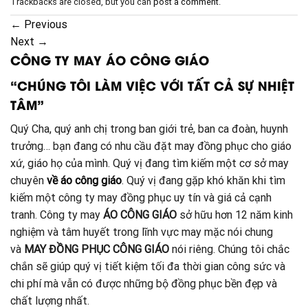
Trackbacks are closed, but you can
post a comment
.
←
Previous
Next
→
CÔNG TY MAY ÁO CÔNG GIÁO
“CHÚNG TÔI LÀM VIỆC VỚI TẤT CẢ SỰ NHIỆT
TÂM”
Quý Cha, quý anh chị trong ban giới trẻ, ban ca đoàn, huynh
trưởng… bạn đang có nhu cầu đặt may đồng phục cho giáo
xứ, giáo họ của mình. Quý vị đang tìm kiếm một cơ sở may
chuyên
về áo công giáo
. Quý vị đang gặp khó khăn khi tìm
kiếm một công ty may đồng phục uy tín và giá cả cạnh
tranh. Công ty may
ÁO CÔNG GIÁO
sở hữu hơn 12 năm kinh
nghiệm và tâm huyết trong lĩnh vực may mặc nói chung
và
MAY ĐỒNG PHỤC CÔNG GIÁO
nói riêng. Chúng tôi chắc
chắn sẽ giúp quý vị tiết kiệm tối đa thời gian công sức và
chi phí mà vẫn có được những bộ đồng phục bền đẹp và
chất lượng nhất.