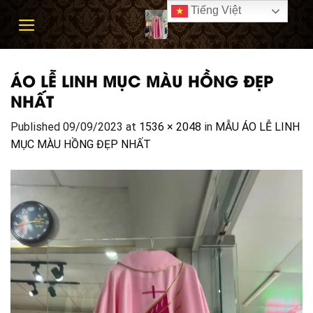
Skip
Tiếng Việt
to
content
ÁO LỄ LINH MỤC MÀU HỒNG ĐẸP
NHẤT
Published
09/09/2023
at
1536 × 2048
in
MẪU ÁO LỄ LINH
MỤC MÀU HỒNG ĐẸP NHẤT