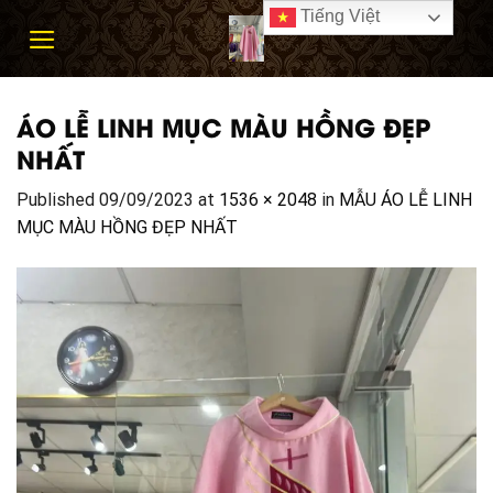
Skip
Tiếng Việt
to
content
ÁO LỄ LINH MỤC MÀU HỒNG ĐẸP
NHẤT
Published
09/09/2023
at
1536 × 2048
in
MẪU ÁO LỄ LINH
MỤC MÀU HỒNG ĐẸP NHẤT