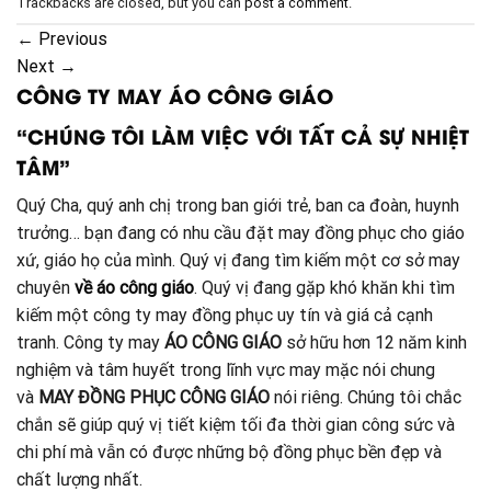
Trackbacks are closed, but you can
post a comment
.
←
Previous
Next
→
CÔNG TY MAY ÁO CÔNG GIÁO
“CHÚNG TÔI LÀM VIỆC VỚI TẤT CẢ SỰ NHIỆT
TÂM”
Quý Cha, quý anh chị trong ban giới trẻ, ban ca đoàn, huynh
trưởng… bạn đang có nhu cầu đặt may đồng phục cho giáo
xứ, giáo họ của mình. Quý vị đang tìm kiếm một cơ sở may
chuyên
về áo công giáo
. Quý vị đang gặp khó khăn khi tìm
kiếm một công ty may đồng phục uy tín và giá cả cạnh
tranh. Công ty may
ÁO CÔNG GIÁO
sở hữu hơn 12 năm kinh
nghiệm và tâm huyết trong lĩnh vực may mặc nói chung
và
MAY ĐỒNG PHỤC CÔNG GIÁO
nói riêng. Chúng tôi chắc
chắn sẽ giúp quý vị tiết kiệm tối đa thời gian công sức và
chi phí mà vẫn có được những bộ đồng phục bền đẹp và
chất lượng nhất.