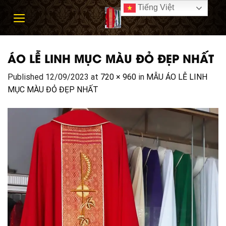
Skip
Tiếng Việt
to
content
ÁO LỄ LINH MỤC MÀU ĐỎ ĐẸP NHẤT
Published
12/09/2023
at
720 × 960
in
MẪU ÁO LỄ LINH
MỤC MÀU ĐỎ ĐẸP NHẤT