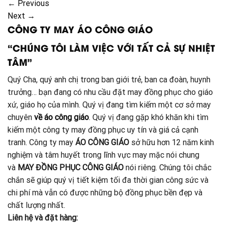
←
Previous
Next
→
CÔNG TY MAY ÁO CÔNG GIÁO
“CHÚNG TÔI LÀM VIỆC VỚI TẤT CẢ SỰ NHIỆT
TÂM”
Quý Cha, quý anh chị trong ban giới trẻ, ban ca đoàn, huynh
trưởng… bạn đang có nhu cầu đặt may đồng phục cho giáo
xứ, giáo họ của mình. Quý vị đang tìm kiếm một cơ sở may
chuyên
về áo công giáo
. Quý vị đang gặp khó khăn khi tìm
kiếm một công ty may đồng phục uy tín và giá cả cạnh
tranh. Công ty may
ÁO CÔNG GIÁO
sở hữu hơn 12 năm kinh
nghiệm và tâm huyết trong lĩnh vực may mặc nói chung
và
MAY ĐỒNG PHỤC CÔNG GIÁO
nói riêng. Chúng tôi chắc
chắn sẽ giúp quý vị tiết kiệm tối đa thời gian công sức và
chi phí mà vẫn có được những bộ đồng phục bền đẹp và
chất lượng nhất.
Liên hệ và đặt hàng: