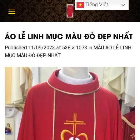
Skip
Tiếng Việt
to
content
ÁO LỄ LINH MỤC MÀU ĐỎ ĐẸP NHẤT
Published
11/09/2023
at
538 × 1073
in
MẪU ÁO LỄ LINH
MỤC MÀU ĐỎ ĐẸP NHẤT