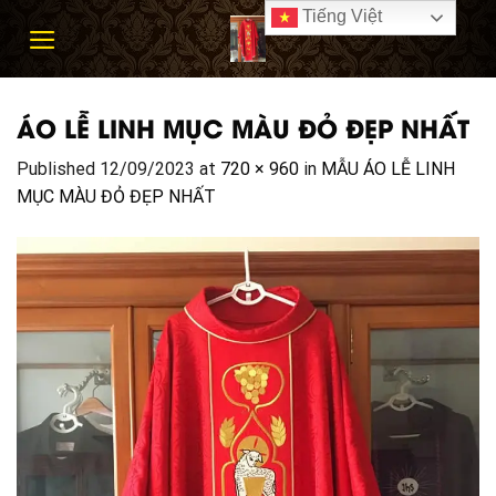
Skip
Tiếng Việt
to
content
ÁO LỄ LINH MỤC MÀU ĐỎ ĐẸP NHẤT
Published
12/09/2023
at
720 × 960
in
MẪU ÁO LỄ LINH
MỤC MÀU ĐỎ ĐẸP NHẤT