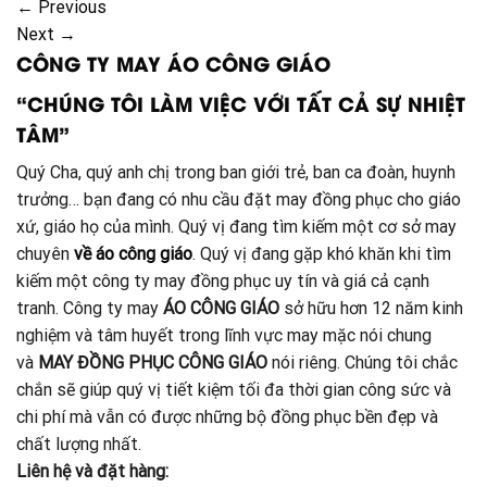
←
Previous
Next
→
CÔNG TY MAY ÁO CÔNG GIÁO
“CHÚNG TÔI LÀM VIỆC VỚI TẤT CẢ SỰ NHIỆT
TÂM”
Quý Cha, quý anh chị trong ban giới trẻ, ban ca đoàn, huynh
trưởng… bạn đang có nhu cầu đặt may đồng phục cho giáo
xứ, giáo họ của mình. Quý vị đang tìm kiếm một cơ sở may
chuyên
về áo công giáo
. Quý vị đang gặp khó khăn khi tìm
kiếm một công ty may đồng phục uy tín và giá cả cạnh
tranh. Công ty may
ÁO CÔNG GIÁO
sở hữu hơn 12 năm kinh
nghiệm và tâm huyết trong lĩnh vực may mặc nói chung
và
MAY ĐỒNG PHỤC CÔNG GIÁO
nói riêng. Chúng tôi chắc
chắn sẽ giúp quý vị tiết kiệm tối đa thời gian công sức và
chi phí mà vẫn có được những bộ đồng phục bền đẹp và
chất lượng nhất.
Liên hệ và đặt hàng: