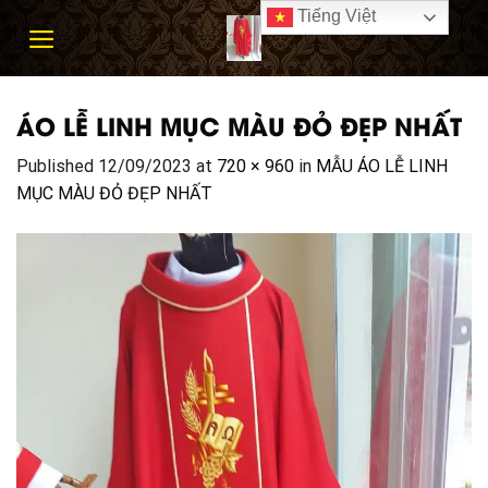
Skip
Tiếng Việt
to
content
ÁO LỄ LINH MỤC MÀU ĐỎ ĐẸP NHẤT
Published
12/09/2023
at
720 × 960
in
MẪU ÁO LỄ LINH
MỤC MÀU ĐỎ ĐẸP NHẤT