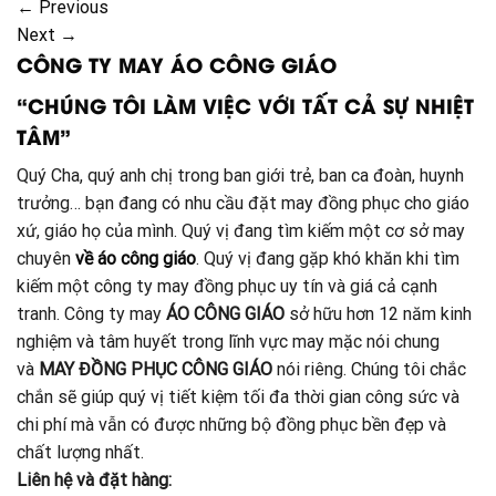
←
Previous
Next
→
CÔNG TY MAY ÁO CÔNG GIÁO
“CHÚNG TÔI LÀM VIỆC VỚI TẤT CẢ SỰ NHIỆT
TÂM”
Quý Cha, quý anh chị trong ban giới trẻ, ban ca đoàn, huynh
trưởng… bạn đang có nhu cầu đặt may đồng phục cho giáo
xứ, giáo họ của mình. Quý vị đang tìm kiếm một cơ sở may
chuyên
về áo công giáo
. Quý vị đang gặp khó khăn khi tìm
kiếm một công ty may đồng phục uy tín và giá cả cạnh
tranh. Công ty may
ÁO CÔNG GIÁO
sở hữu hơn 12 năm kinh
nghiệm và tâm huyết trong lĩnh vực may mặc nói chung
và
MAY ĐỒNG PHỤC CÔNG GIÁO
nói riêng. Chúng tôi chắc
chắn sẽ giúp quý vị tiết kiệm tối đa thời gian công sức và
chi phí mà vẫn có được những bộ đồng phục bền đẹp và
chất lượng nhất.
Liên hệ và đặt hàng: