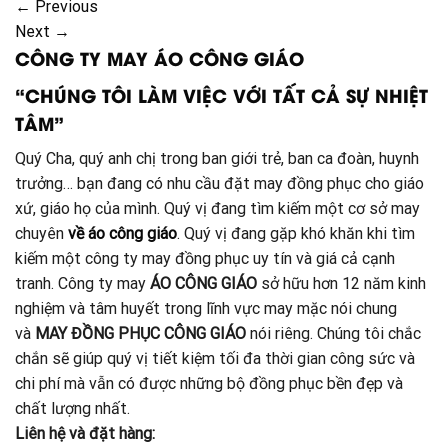
←
Previous
Next
→
CÔNG TY MAY ÁO CÔNG GIÁO
“CHÚNG TÔI LÀM VIỆC VỚI TẤT CẢ SỰ NHIỆT
TÂM”
Quý Cha, quý anh chị trong ban giới trẻ, ban ca đoàn, huynh
trưởng… bạn đang có nhu cầu đặt may đồng phục cho giáo
xứ, giáo họ của mình. Quý vị đang tìm kiếm một cơ sở may
chuyên
về áo công giáo
. Quý vị đang gặp khó khăn khi tìm
kiếm một công ty may đồng phục uy tín và giá cả cạnh
tranh. Công ty may
ÁO CÔNG GIÁO
sở hữu hơn 12 năm kinh
nghiệm và tâm huyết trong lĩnh vực may mặc nói chung
và
MAY ĐỒNG PHỤC CÔNG GIÁO
nói riêng. Chúng tôi chắc
chắn sẽ giúp quý vị tiết kiệm tối đa thời gian công sức và
chi phí mà vẫn có được những bộ đồng phục bền đẹp và
chất lượng nhất.
Liên hệ và đặt hàng: