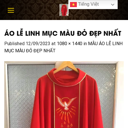
Skip
Tiếng Việt
to
content
ÁO LỄ LINH MỤC MÀU ĐỎ ĐẸP NHẤT
Published
12/09/2023
at
1080 × 1440
in
MẪU ÁO LỄ LINH
MỤC MÀU ĐỎ ĐẸP NHẤT