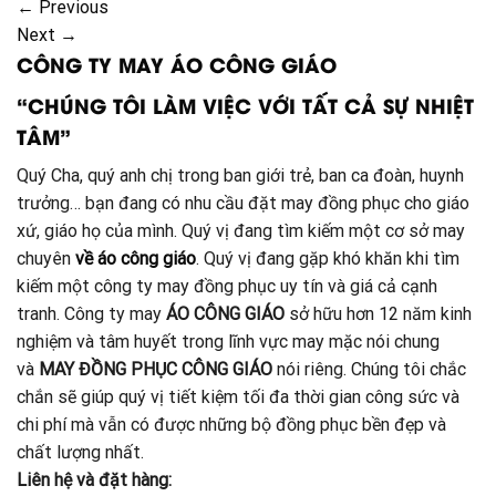
←
Previous
Next
→
CÔNG TY MAY ÁO CÔNG GIÁO
“CHÚNG TÔI LÀM VIỆC VỚI TẤT CẢ SỰ NHIỆT
TÂM”
Quý Cha, quý anh chị trong ban giới trẻ, ban ca đoàn, huynh
trưởng… bạn đang có nhu cầu đặt may đồng phục cho giáo
xứ, giáo họ của mình. Quý vị đang tìm kiếm một cơ sở may
chuyên
về áo công giáo
. Quý vị đang gặp khó khăn khi tìm
kiếm một công ty may đồng phục uy tín và giá cả cạnh
tranh. Công ty may
ÁO CÔNG GIÁO
sở hữu hơn 12 năm kinh
nghiệm và tâm huyết trong lĩnh vực may mặc nói chung
và
MAY ĐỒNG PHỤC CÔNG GIÁO
nói riêng. Chúng tôi chắc
chắn sẽ giúp quý vị tiết kiệm tối đa thời gian công sức và
chi phí mà vẫn có được những bộ đồng phục bền đẹp và
chất lượng nhất.
Liên hệ và đặt hàng: