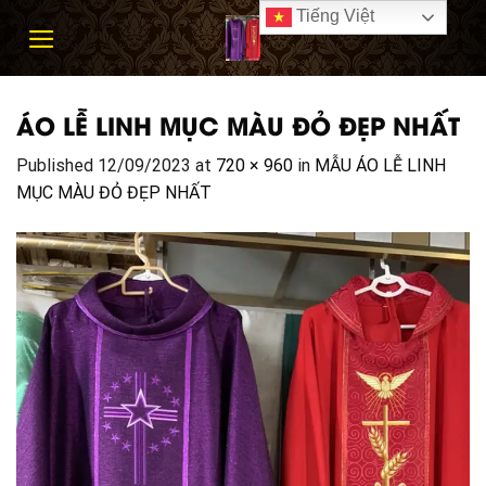
Skip
Tiếng Việt
to
content
ÁO LỄ LINH MỤC MÀU ĐỎ ĐẸP NHẤT
Published
12/09/2023
at
720 × 960
in
MẪU ÁO LỄ LINH
MỤC MÀU ĐỎ ĐẸP NHẤT