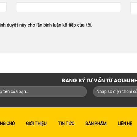
ình duyệt này cho lần bình luận kế tiếp của tôi.
ĐĂNG KÝ TƯ VẤN TỪ AOLELI
NG CHỦ
GIỚI THIỆU
TIN TỨC
SẢN PHẨM
LIÊN HỆ