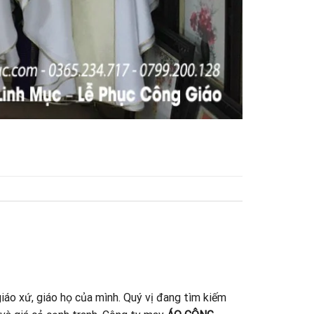
iáo xứ, giáo họ của mình. Quý vị đang tìm kiếm