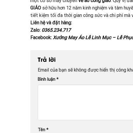
một cơ sở may chuyên
về áo công giáo
. Quý vị đ
GIÁO
sở hữu hơn 12 năm kinh nghiệm và tâm huyế
tiết kiệm tối đa thời gian công sức và chi phí m
Liên hệ và đặt hàng:
Zalo:
0365.234.717
Facebook:
Xưởng May Áo Lễ Linh Mục – Lễ Phụ
Trả lời
Email của bạn sẽ không được hiển thị công kha
Bình luận
*
Tên
*