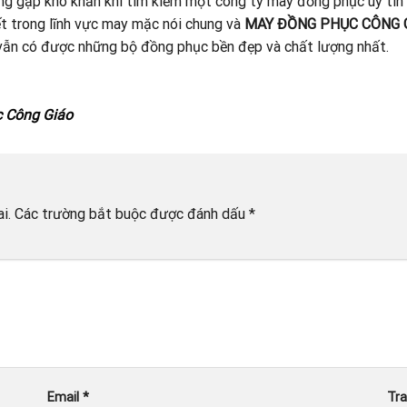
ang gặp khó khăn khi tìm kiếm một công ty may đồng phục uy tín
t trong lĩnh vực may mặc nói chung và
MAY ĐỒNG PHỤC CÔNG 
à vẫn có được những bộ đồng phục bền đẹp và chất lượng nhất.
c Công Giáo
i.
Các trường bắt buộc được đánh dấu
*
Email
*
Tr