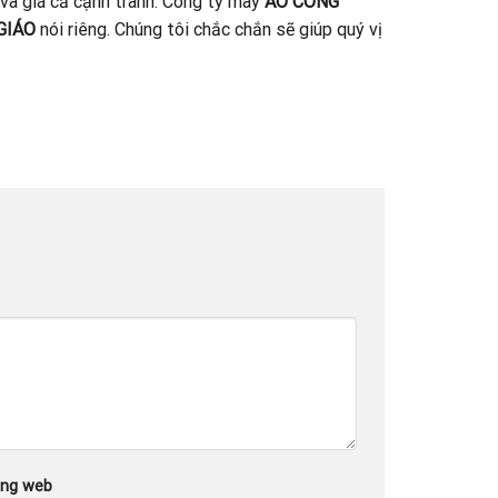
 và giá cả cạnh tranh. Công ty may
ÁO CÔNG
GIÁO
nói riêng. Chúng tôi chắc chắn sẽ giúp quý vị
ang web