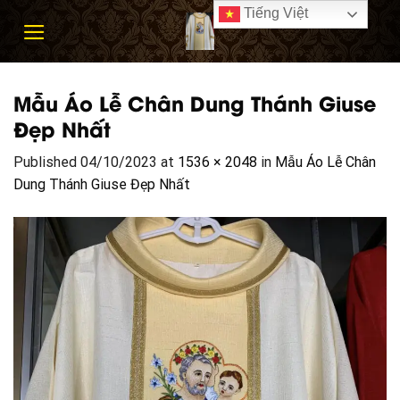
Skip
Tiếng Việt
to
content
Mẫu Áo Lễ Chân Dung Thánh Giuse
Đẹp Nhất
Published
04/10/2023
at
1536 × 2048
in
Mẫu Áo Lễ Chân
Dung Thánh Giuse Đẹp Nhất