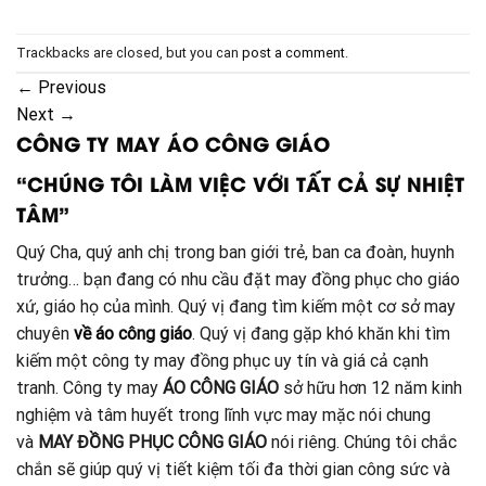
Trackbacks are closed, but you can
post a comment
.
←
Previous
Next
→
CÔNG TY MAY ÁO CÔNG GIÁO
“CHÚNG TÔI LÀM VIỆC VỚI TẤT CẢ SỰ NHIỆT
TÂM”
Quý Cha, quý anh chị trong ban giới trẻ, ban ca đoàn, huynh
trưởng… bạn đang có nhu cầu đặt may đồng phục cho giáo
xứ, giáo họ của mình. Quý vị đang tìm kiếm một cơ sở may
chuyên
về áo công giáo
. Quý vị đang gặp khó khăn khi tìm
kiếm một công ty may đồng phục uy tín và giá cả cạnh
tranh. Công ty may
ÁO CÔNG GIÁO
sở hữu hơn 12 năm kinh
nghiệm và tâm huyết trong lĩnh vực may mặc nói chung
và
MAY ĐỒNG PHỤC CÔNG GIÁO
nói riêng. Chúng tôi chắc
chắn sẽ giúp quý vị tiết kiệm tối đa thời gian công sức và