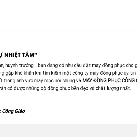
Ự NHIỆT TÂM”
đoàn, huynh trưởng… bạn đang có nhu cầu đặt may đồng phục cho g
ang gặp khó khăn khi tìm kiếm một công ty may đồng phục uy tín
t trong lĩnh vực may mặc nói chung và
MAY ĐỒNG PHỤC CÔNG 
à vẫn có được những bộ đồng phục bền đẹp và chất lượng nhất.
c Công Giáo