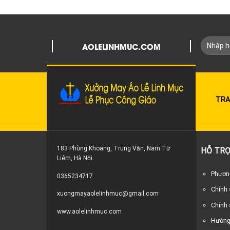
AOLELINHMUC.COM
TRA
183 Phùng Khoang, Trung Văn, Nam Từ
HỖ TRỢ
Liêm, Hà Nội.
Phương
0365234717
Chính
xuongmayaolelinhmuc@gmail.com
Chính 
www.aolelinhmuc.com
Hướng