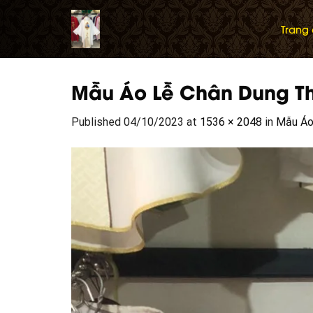
Skip
to
Trang
content
Mẫu Áo Lễ Chân Dung T
Published
04/10/2023
at
1536 × 2048
in
Mẫu Áo