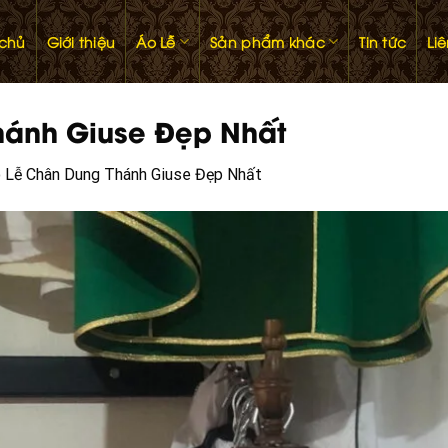
 chủ
Giới thiệu
Áo Lễ
Sản phẩm khác
Tin tức
Li
hánh Giuse Đẹp Nhất
 Lễ Chân Dung Thánh Giuse Đẹp Nhất