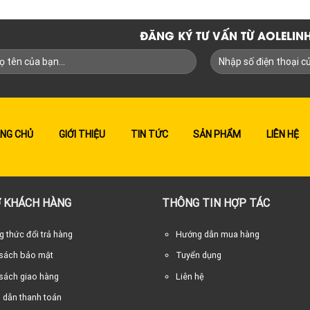
ĐĂNG KÝ TƯ VẤN TỪ AOLELI
NG CHỦ
GIỚI THIỆU
TIN TỨC
SẢN PHẨM
LIÊN HỆ
 KHÁCH HÀNG
THÔNG TIN HỢP TÁC
 thức đổi trả hàng
Hướng dẫn mua hàng
 sách bảo mật
Tuyển dụng
sách giao hàng
Liên hệ
 dẫn thanh toán