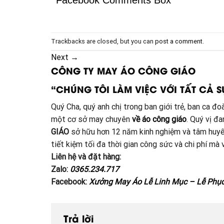
Facebook Comments Box
Trackbacks are closed, but you can
post a comment
.
Next
→
CÔNG TY MAY ÁO CÔNG GIÁO
“CHÚNG TÔI LÀM VIỆC VỚI TẤT CẢ S
Quý Cha, quý anh chị trong ban giới trẻ, ban ca 
một cơ sở may chuyên
về áo công giáo
. Quý vị đ
GIÁO
sở hữu hơn 12 năm kinh nghiệm và tâm huyế
tiết kiệm tối đa thời gian công sức và chi phí m
Liên hệ và đặt hàng:
Zalo:
0365.234.717
Facebook:
Xưởng May Áo Lễ Linh Mục – Lễ Phụ
Trả lời