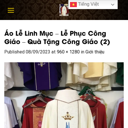
Skip
Tiếng Việt
to
content
Áo Lễ Linh Mục – Lễ Phục Công
Giáo – Quà Tặng Công Giáo (2)
Published
08/09/2023
at
960 × 1280
in
Giới thiệu