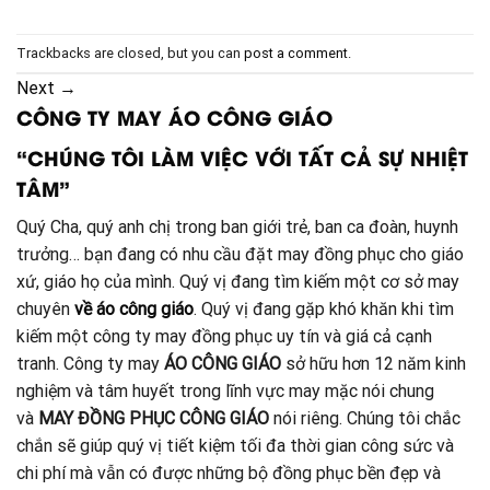
Trackbacks are closed, but you can
post a comment
.
Next
→
CÔNG TY MAY ÁO CÔNG GIÁO
“CHÚNG TÔI LÀM VIỆC VỚI TẤT CẢ SỰ NHIỆT
TÂM”
Quý Cha, quý anh chị trong ban giới trẻ, ban ca đoàn, huynh
trưởng… bạn đang có nhu cầu đặt may đồng phục cho giáo
xứ, giáo họ của mình. Quý vị đang tìm kiếm một cơ sở may
chuyên
về áo công giáo
. Quý vị đang gặp khó khăn khi tìm
kiếm một công ty may đồng phục uy tín và giá cả cạnh
tranh. Công ty may
ÁO CÔNG GIÁO
sở hữu hơn 12 năm kinh
nghiệm và tâm huyết trong lĩnh vực may mặc nói chung
và
MAY ĐỒNG PHỤC CÔNG GIÁO
nói riêng. Chúng tôi chắc
chắn sẽ giúp quý vị tiết kiệm tối đa thời gian công sức và
chi phí mà vẫn có được những bộ đồng phục bền đẹp và